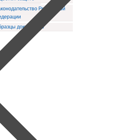
конодательство Российской
едерации
бразцы документов