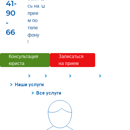
41-
сь на
u
90
прие
м по
-
теле
66
фону
!
Консультация
Записаться
юриста
на прием
Наши услуги
Цены
Контакты
О компании
Полезное
Наши услуги
Все услуги