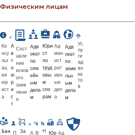
Физическим лицам
Ус
Ко
А
Ад
Юри
Адв
Адв
Сост
лу
нсу
в
мин
ст
окат
окат
авле
ги
льт
т
ист
по
по
по
ад
ние
ац
о
рат
труд
во
сем
земе
исков
ка
ия
ю
ивн
овы
ейн
льн
ого
то
юр
р
ые
м
ым
ым
заяв
в
ист
и
дел
спо
дела
дела
лени
а
с
а
рам
м
м
я
т
Н
За
Бан
П
А
В
Юр
Ад