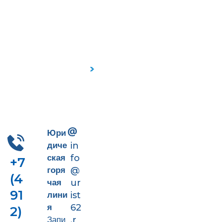
Пн-Пт 9-18
+7 (4912) 41-90-66
Юри
диче
in
ская
fo
+7
горя
@
(4
чая
ur
91
лини
ist
я
62
2)
Запи
.r