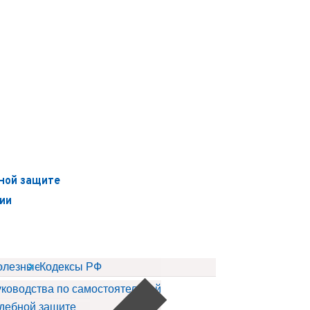
ной защите
ии
ов
олезные статьи
Кодексы РФ
ководства по самостоятельной
дебной защите