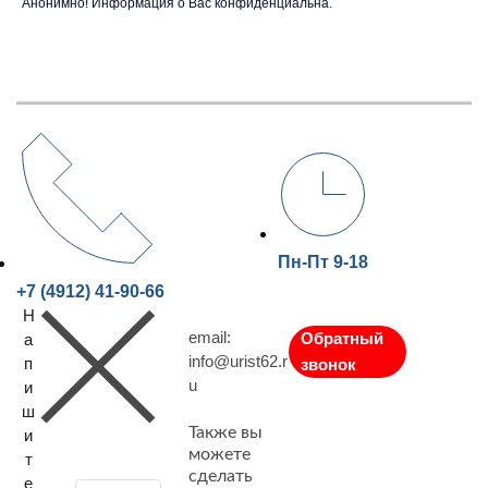
Анонимно! Информация о Вас конфиденциальна.
Пн-Пт 9-18
+7 (4912) 41-90-66
Н
email:
Обратный
а
info@urist62.r
п
звонок
u
и
ш
Также вы
и
можете
т
сделать
е