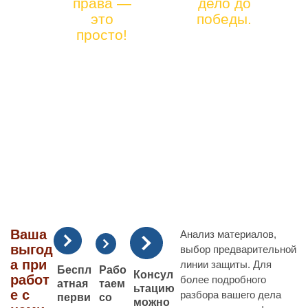
права —
дело до
12)
АВТОЮР
это
победы.
41-90-
просто!
ИСТА
66
Ваша
Анализ материалов,
выгод
выбор предварительной
а при
линии защиты. Для
Рабо
Беспл
Консул
работ
более подробного
таем
атная
ьтацию
е с
разбора вашего дела
со
перви
можно