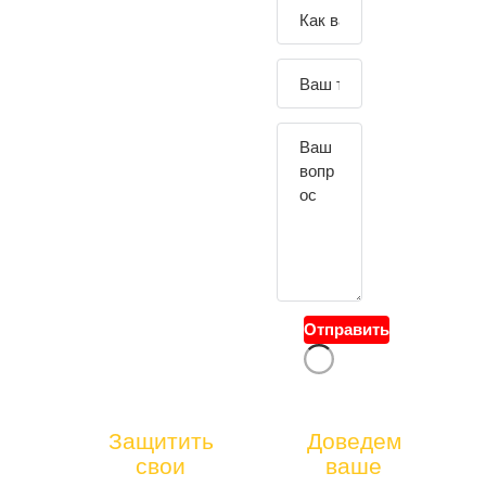
Зада
йте
свой
вопр
ос
Отправить
тел.:
Защитить
Доведем
ГОРЯЧА
свои
ваше
+7(49
Я ЛИНИЯ