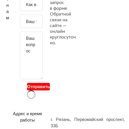
З
запрос
н
а
в форме
а
Обратной
д
м
связи на
а
сайте —
й
онлайн
т
круглосуточ
е
но.
с
в
о
й
в
о
Отправить
п
р
о
с
Адрес и время
г. Рязань, Первомайский проспект,
работы
33Б