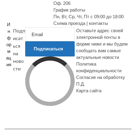
Оф. 206
График работы
Пн, Вт, Ср, Чт, Пт с 09:00 до 18:00
Схема проезда | контакты
И
Оставьте адрес своей
н
Подп
электронной почты в
ф
исат
форме ниже и мы будем
ор
ься
Подписаться
сообщать вам самые
м
на
актуальные новости
ац
ново
Политика
ия
сти
конфиденциальности
Согласие на обработку
П.Д.
Карта сайта