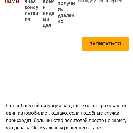
нами
мы ждем вас в офисе.
всем
чная
получи
и
консу
ть
вида
льтац
удален
ми
ия
но
дел
Запишитесь
Получите
ЗАПИСАТЬСЯ
на
Консультац
консультаци
ию по
ю прямо
телефону
сейчас
БЕСПЛАТН
О
От проблемной ситуации на дороге не застрахован ни
один автомобилист, однако, если подобные случаи
происходят, большинство водителей просто не знают,
что делать. Оптимальным решением станет