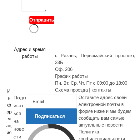
й
в
о
Отправить
п
р
о
с
Адрес и время
г. Рязань, Первомайский проспект,
работы
33Б
Оф. 206
График работы
Пн, Вт, Ср, Чт, Пт с 09:00 до 18:00
Схема проезда | контакты
И
Оставьте адрес своей
н
Подп
электронной почты в
ф
исат
форме ниже и мы будем
ор
ься
Подписаться
сообщать вам самые
м
на
актуальные новости
ац
ново
Политика
ия
сти
конфиденциальности