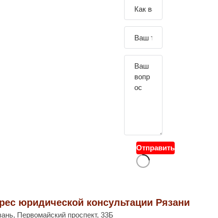
Зада
йте
свой
вопр
ос
Отправить
рес юридической консультации Рязани
язань, Первомайский проспект, 33Б