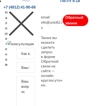
Пн-Пт 9-18
+7 (4912) 41-90-66
Н
email:
Обратный
а
info@urist62.r
п
звонок
u
и
ш
Также вы
и
можете
т
сделать
е
З
запрос
н
а
в форме
а
Обратной
д
м
связи на
а
сайте —
й
онлайн
т
круглосуточ
е
но.
с
в
о