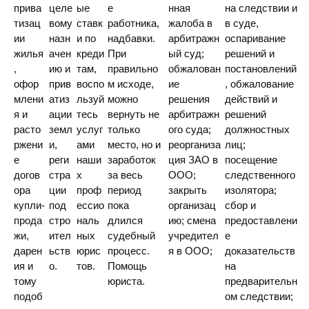
прива
целе
ые
е
нная
на следствии и
тизац
вому
ставк
работника,
жалоба в
в суде,
ии
назн
и по
надбавки.
арбитражн
оспаривание
жилья
ачен
креди
При
ый суд;
решений и
,
ию и
там,
правильно
обжалован
постановлений
офор
прив
воспо
м исходе,
ие
, обжалование
млени
атиз
льзуй
можно
решения
действий и
я и
ации
тесь
вернуть не
арбитражн
решений
расто
земл
услуг
только
ого суда;
должностных
ржени
и,
ами
место, но и
реорганиза
лиц;
е
реги
наши
заработок
ция ЗАО в
посещение
догов
стра
х
за весь
ООО;
следственного
ора
ции
проф
период
закрыть
изолятора;
купли-
под
ессио
пока
организац
сбор и
прода
стро
наль
длился
ию; смена
предоставлени
жи,
ител
ных
судебный
учредител
е
дарен
ьств
юрис
процесс.
я в ООО;
доказательств
ия и
о.
тов.
Помощь
на
тому
юриста.
предварительн
подоб
ом следствии;