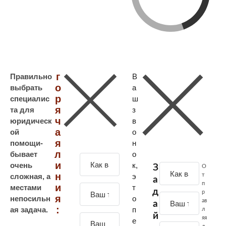
г
Правильно
В
о
выбрать
а
р
специалис
ш
я
та для
з
ч
юридическ
в
а
ой
о
я
помощи-
н
л
бывает
о
З
и
очень
к,
З
О
а
н
т
сложная, а
э
а
д
п
и
местами
т
д
р
а
я
непосильн
о
ав
а
й
:
ая задача.
п
л
й
т
яя
е