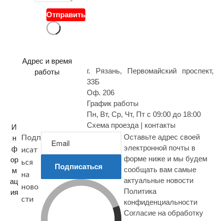
о
Отправить
п
р
о
с
Адрес и время
г. Рязань, Первомайский проспект,
работы
33Б
Оф. 206
График работы
Пн, Вт, Ср, Чт, Пт с 09:00 до 18:00
Схема проезда | контакты
И
Оставьте адрес своей
н
Подп
электронной почты в
ф
исат
форме ниже и мы будем
ор
ься
Подписаться
сообщать вам самые
м
на
актуальные новости
ац
ново
Политика
ия
сти
конфиденциальности
Согласие на обработку