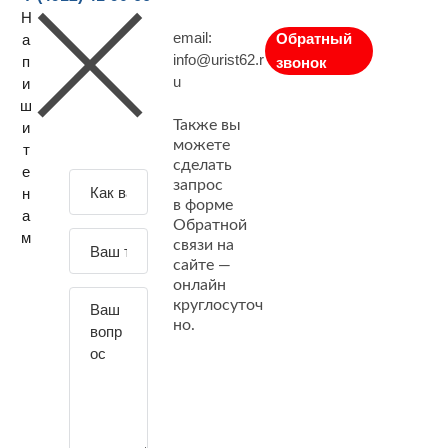
Н
email:
Обратный
а
info@urist62.r
п
звонок
u
и
ш
Также вы
и
можете
т
сделать
е
З
запрос
н
а
в форме
а
Обратной
д
м
связи на
а
сайте —
й
онлайн
т
круглосуточ
е
но.
с
в
о
й
в