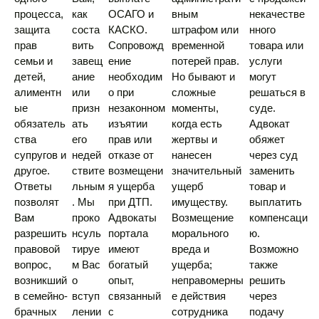
процесса,
как
ОСАГО и
вным
некачестве
защита
соста
КАСКО.
штрафом или
нного
прав
вить
Сопровожд
временной
товара или
семьи и
завещ
ение
потерей прав.
услуги
детей,
ание
необходим
Но бывают и
могут
алиментн
или
о при
сложные
решаться в
ые
призн
незаконном
моменты,
суде.
обязатель
ать
изъятии
когда есть
Адвокат
ства
его
прав или
жертвы и
обяжет
супругов и
недей
отказе от
нанесен
через суд
другое.
ствите
возмещени
значительный
заменить
Ответы
льным
я ущерба
ущерб
товар и
позволят
. Мы
при ДТП.
имуществу.
выплатить
Вам
проко
Адвокаты
Возмещение
компенсаци
разрешить
нсуль
портала
морального
ю.
правовой
тируе
имеют
вреда и
Возможно
вопрос,
м Вас
богатый
ущерба;
также
возникший
о
опыт,
неправомерны
решить
в семейно-
вступ
связанный
е действия
через
брачных
лении
с
сотрудника
подачу