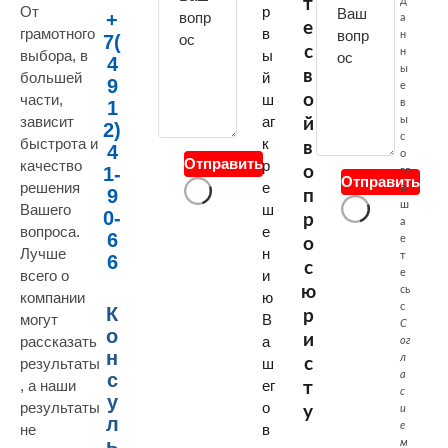
т
д
е
От
р
+
а
е
с
грамотного
в
н
7(
с
н
выбора, в
ы
в
4
ы
в
большей
й
о
9
е
о
части,
ш
й
в
1
зависит
аг
ы
й
2)
в
с
быстрота и
к
в
4
о
о
Отправить
качество
р
о
1-
гл
п
Отправить
решения
е
а
9
п
р
ш
Вашего
ш
0-
р
а
о
вопроса.
е
6
е
о
с
Лучше
н
т
6
с
е
всего о
и
ю
сь
компании
ю
с
К
р
могут
В
С
о
и
рассказать
а
ог
н
л
с
результаты
ш
а
с
, а наши
ег
т
с
у
результаты
о
у
и
л
е
не
в
ь
м