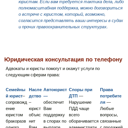
юристам. Если вам требуется тактика дела, либо
полномасштабная поддержка, можно договориться
о встрече с юристом, который, возможно,
согласится представлять ваши интересы в судах
и прочих правоохранительных структурах.
Юридическая консультация по телефону
Адвокаты и юристы помогут и окажут услуги по
следующим сферам права:
Семейны
Насле
Автоюрист
Споры при
Права
й юрист
–
дство
—
ДТП
—
потребите
сопровожд
–
обеспечит
Нарушение
ля
—
ение
юрист
Вам
ПДД чаще
Любые
юристом
объяс
поддержку
всего
вопросы,
бракоразв
нит
в спорах по
оборачивается
связанные
одного
Вам,
выплате
администрати
с продажей