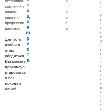
оставляют
о
н
т
сомнений в
п
а
а
нашем
р
о
ц
б
опыте и
о
р
и
профессио
с
а
я
нализме!
а.
б
ю
о
р
т
Для того
ку
и
чтобы в
п
с
е
этом
т
р
убедиться,
с
а
Вы можете
о
проконсул
н
а
ьтироватьс
л
я без
ь
похода в
н
ы
офис!
х
д
а
н
н