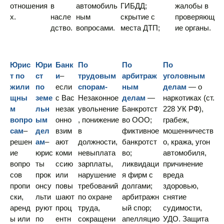
отношения
в
автомобиль
ГИБДД;
жалобы в
х.
насле
ным
скрытие с
проверяющ
дство.
вопросами.
места ДТП;
ие органы.
Юрис
Юри
Банк
По
По
По
т по
ст
и
–
трудовым
арбитраж
уголовным
жили
по
если
спорам-
ным
делам
— о
щны
земе
с Вас
Незаконное
делам
—
наркотиках (ст.
м
льн
незак
увольнение
Банкротст
228 УК РФ),
вопро
ым
онно
, понижение
во ООО;
грабеж,
сам
–
дел
взим
в
фиктивное
мошенничеств
решен
ам
–
ают
должности,
банкротст
о, кража, угон
ие
юрис
коми
невыплата
во;
автомобиля,
вопро
ты
ссию
зарплаты,
ликвидаци
причинение
сов
прок
или
нарушение
я фирм с
вреда
пропи
онсу
повы
требований
долгами;
здоровью,
ски,
льти
шают
по охране
арбитражн
снятие
аренд
руют
проц
труда,
ый спор;
судимости,
ы или
по
ентн
сокращени
апелляцио
УДО. Защита