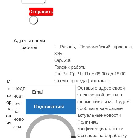
в
о
Отправить
п
р
о
с
Адрес и время
г. Рязань, Первомайский проспект,
работы
33Б
Оф. 206
График работы
Пн, Вт, Ср, Чт, Пт с 09:00 до 18:00
Схема проезда | контакты
И
Оставьте адрес своей
н
Подп
электронной почты в
ф
исат
форме ниже и мы будем
ор
ься
Подписаться
сообщать вам самые
м
на
актуальные новости
ац
ново
Политика
ия
сти
конфиденциальности
Согласие на обработку