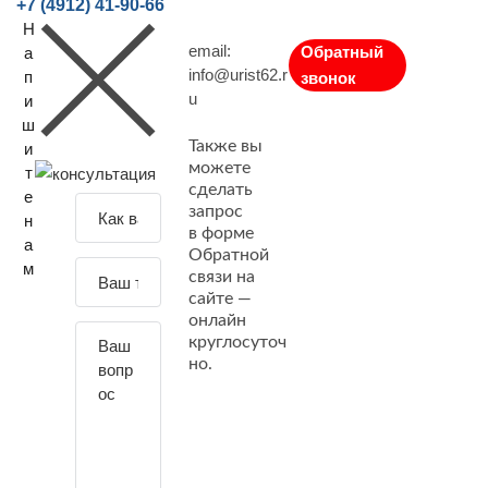
+7 (4912) 41-90-66
Н
email:
Обратный
а
info@urist62.r
п
звонок
u
и
ш
Также вы
и
можете
т
сделать
е
З
запрос
н
а
в форме
а
Обратной
д
м
связи на
а
сайте —
й
онлайн
т
круглосуточ
е
но.
с
в
о
й