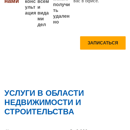
нами
вас в офисе.
конс
всем
получи
ульт
и
ть
ация
вида
удален
ми
но
дел
Запишитесь
Получите
ЗАПИСАТЬСЯ
на
Консультац
консультаци
ию по
ю прямо
телефону
сейчас
УСЛУГИ В ОБЛАСТИ
НЕДВИЖИМОСТИ И
СТРОИТЕЛЬСТВА