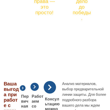
права —
дело
912)
СОПРОВОЖ
это
до
41-
просто!
победы
ДЕНИЕ
90-66
.
СТРОИТЕЛЬ
СТВА
Ваша
Анализ материалов,
выгод
выбор предварительной
а при
линии защиты. Для более
Пер
Работ
Консул
работ
подробного разбора
вич
аем
ьтацию
е с
вашего дела мы ждем
ная
со
можно