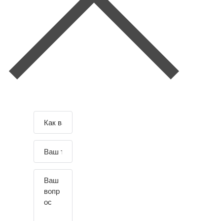
Зад
Отправляя данные вы
соглашаетесь с
Согласием и
айте
политикой
на обработку п-х д-х
.
свой
По всем вопросам обращайтесь к
воп
администрации сайта.
рос