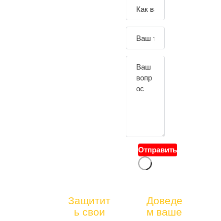
Зада
йте
свой
вопр
ос
Отправить
тел.:
Защитит
Доведе
ЮРИДИЧЕСК
ь свои
м ваше
+7(4
ОЕ