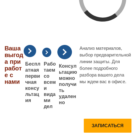
Ваша
Анализ материалов,
выгод
выбор предварительной
а при
линии защиты. Для
Рабо
Беспл
Консул
работ
более подробного
таем
атная
ьтацию
е с
разбора вашего дела
со
перви
можно
нами
мы ждем вас в офисе.
всем
чная
получи
и
консу
ть
вида
льтац
удален
ми
ия
но
дел
Запишитесь
Получите
ЗАПИСАТЬСЯ
на
Консультац
консультаци
ию по