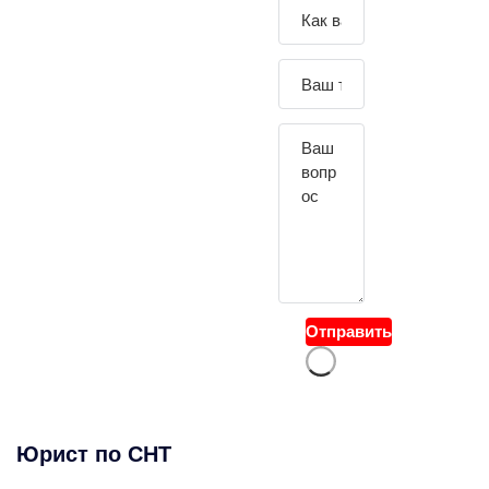
Зада
йте
свой
вопр
ос
Отправить
Юрист по СНТ