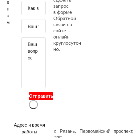
е
З
запрос
н
а
в форме
а
Обратной
д
м
связи на
а
сайте —
й
онлайн
т
круглосуточ
е
но.
с
в
о
й
в
о
Отправить
п
р
о
с
Адрес и время
г. Рязань, Первомайский проспект,
работы
33Б