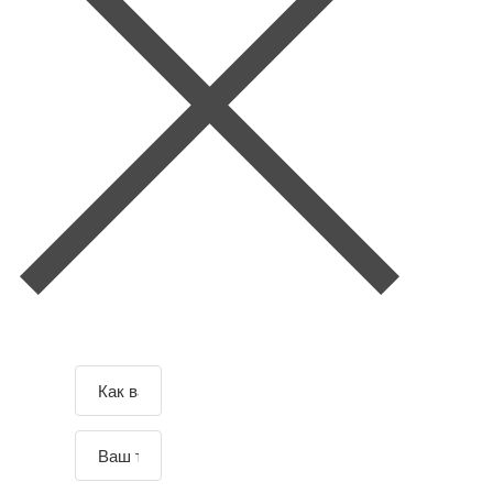
Зад
Отправляя данные вы
соглашаетесь с
Согласием и
айте
политикой
на обработку п-х д-х
.
свой
По всем вопросам обращайтесь к
воп
администрации сайта.
рос