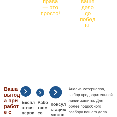
права
ваше
912)
Я ЮРИСТА
— это
дело
41-
просто!
до
ПО ЦЕННЫМ
90-
побед
БУМАГАМ
66
ы.
Ваша
Анализ материалов,
выгод
выбор предварительной
а при
линии защиты. Для
Рабо
Беспл
Консул
работ
более подробного
таем
атная
ьтацию
е с
разбора вашего дела
со
перви
можно