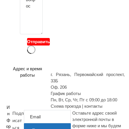
с
в
о
й
в
о
Отправить
п
р
о
с
Адрес и время
г. Рязань, Первомайский проспект,
работы
33Б
Оф. 206
График работы
Пн, Вт, Ср, Чт, Пт с 09:00 до 18:00
Схема проезда | контакты
И
Оставьте адрес своей
н
Подп
электронной почты в
ф
исат
форме ниже и мы будем
ор
ься