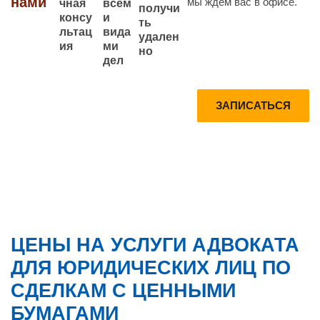
нами
мы ждем вас в офисе.
всем
чная
получи
и
консу
ть
вида
льтац
удален
ми
ия
но
дел
Запишитесь
Получите
ЗАПИСАТЬСЯ
на
Консультац
консультаци
ию по
ю прямо
телефону
сейчас
БЕСПЛАТН
О
ЦЕНЫ НА УСЛУГИ АДВОКАТА
ДЛЯ ЮРИДИЧЕСКИХ ЛИЦ ПО
СДЕЛКАМ С ЦЕННЫМИ
БУМАГАМИ