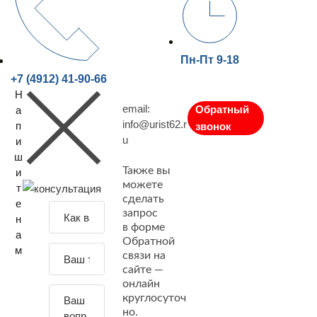
Пн-Пт 9-18
+7 (4912) 41-90-66
Н
email:
Обратный
а
info@urist62.r
п
звонок
u
и
ш
Также вы
и
можете
т
сделать
е
З
запрос
н
а
в форме
а
Обратной
д
м
связи на
а
сайте —
й
онлайн
т
круглосуточ
е
но.