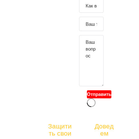
Зада
йте
свой
вопр
ос
Отправить
тел.:
Защити
Довед
БЕСПЛАТНАЯ
ть свои
ем
+7(4
КОНСУЛЬТАЦИ