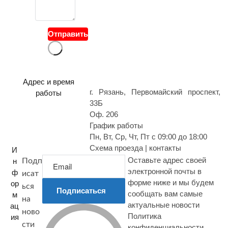
й
в
о
Отправить
п
р
о
с
Адрес и время
г. Рязань, Первомайский проспект,
работы
33Б
Оф. 206
График работы
Пн, Вт, Ср, Чт, Пт с 09:00 до 18:00
Схема проезда | контакты
И
Оставьте адрес своей
н
Подп
электронной почты в
ф
исат
форме ниже и мы будем
ор
ься
Подписаться
сообщать вам самые
м
на
актуальные новости
ац
ново
Политика
ия
сти
конфиденциальности