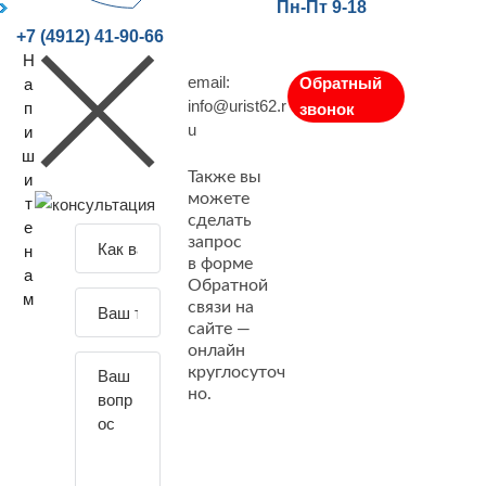
Пн-Пт 9-18
+7 (4912) 41-90-66
Н
email:
Обратный
а
info@urist62.r
п
звонок
u
и
ш
Также вы
и
можете
т
сделать
е
З
запрос
н
а
в форме
а
Обратной
д
м
связи на
а
сайте —
й
онлайн
т
круглосуточ
е
но.
с
в
о