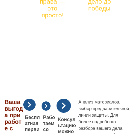
права —
дело до
12)
ЮРИДИЧЕС
это
победы
41-
просто!
.
КОЕ
90-66
ОБСЛУЖИВА
НИЕ
Ваша
Анализ материалов,
выгод
выбор предварительной
а при
линии защиты. Для
Рабо
Беспл
Консул
работ
более подробного
таем
атная
ьтацию
е с
разбора вашего дела
со
перви
можно