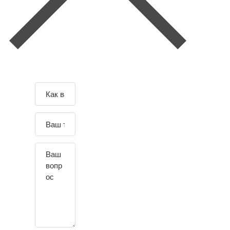
Зад
Отправляя данные вы
соглашаетесь с
Согласием и
айте
политикой
на обработку п-х д-х
.
свой
По всем вопросам обращайтесь к
воп
администрации сайта.
рос