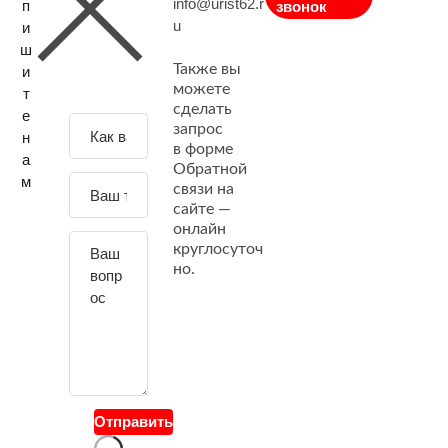
info@urist62.r
п
звонок
u
и
ш
Также вы
и
можете
т
сделать
е
З
запрос
н
а
в форме
а
Обратной
д
м
связи на
а
сайте —
й
онлайн
т
круглосуточ
е
но.
с
в
о
й
в
о
Отправить
п