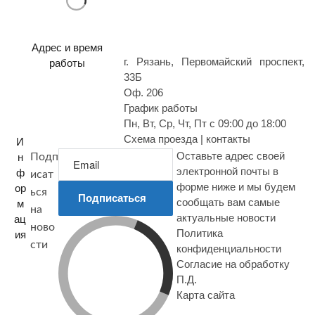
р
о
с
Адрес и время
г. Рязань, Первомайский проспект,
работы
33Б
Оф. 206
График работы
Пн, Вт, Ср, Чт, Пт с 09:00 до 18:00
Схема проезда | контакты
И
Оставьте адрес своей
н
Подп
электронной почты в
ф
исат
форме ниже и мы будем
ор
ься
Подписаться
сообщать вам самые
м
на
актуальные новости
ац
ново
Политика
ия
сти
конфиденциальности
Согласие на обработку
П.Д.
Карта сайта