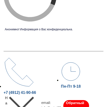
Анонимно! Информация о Вас конфиденциальна.
Пн-Пт 9-18
+7 (4912) 41-90-66
Н
email:
Обратный
а