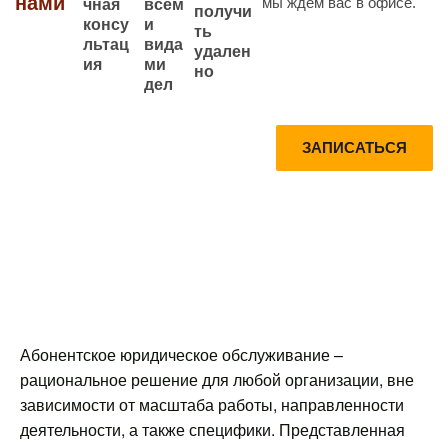
нами
мы ждем вас в офисе.
всем
чная
получи
и
консу
ть
вида
льтац
удален
ми
ия
но
дел
Запишитесь
Получите
ЗАПИСАТЬСЯ
на
Консультац
консультаци
ию по
ю прямо
телефону
сейчас
БЕСПЛАТН
О
Абонентское юридическое обслуживание –
рациональное решение для любой организации, вне
зависимости от масштаба работы, направленности
деятельности, а также специфики. Представленная