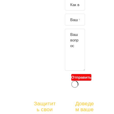
Зада
йте
свой
вопр
ос
Отправить
тел.:
Защитит
Доведе
АБОНЕНТСК
ь свои
м ваше
+7(49
ОЕ