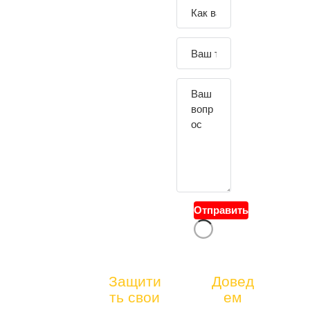
Зада
йте
свой
вопр
ос
Отправить
тел.:
Защити
Довед
БЕСПЛАТНАЯ
ть свои
ем
+7(4
КОНСУЛЬТАЦИ