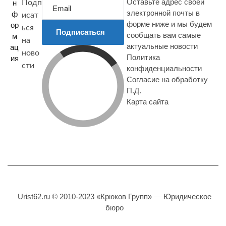
Оставьте адрес своей
н
Подп
электронной почты в
ф
исат
форме ниже и мы будем
ор
ься
Подписаться
сообщать вам самые
м
на
актуальные новости
ац
ново
Политика
ия
сти
конфиденциальности
Согласие на обработку
П.Д.
Карта сайта
Urist62.ru © 2010-2023 «Крюков Групп» — Юридическое
бюро