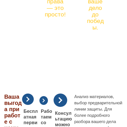
права
ваше
912)
Я ЮРИСТА
— это
дело
41-
просто!
до
ПО АВТОРСКО
90-
побед
МУ ПРАВУ
66
ы.
Ваша
Анализ материалов,
выгод
выбор предварительной
а при
линии защиты. Для
Рабо
Беспл
Консул
работ
более подробного
таем
атная
ьтацию
е с
разбора вашего дела
со
перви
можно