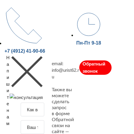
Пн-Пт 9-18
+7 (4912) 41-90-66
Н
email:
Обратный
а
info@urist62.r
п
звонок
u
и
ш
Также вы
и
можете
т
сделать
е
З
запрос
н
а
в форме
а
Обратной
д
м
связи на
а
сайте —