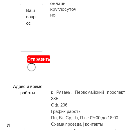
й
онлайн
т
круглосуточ
е
но.
с
в
о
й
в
о
Отправить
п
р
о
с
Адрес и время
г. Рязань, Первомайский проспект,
работы
33Б
Оф. 206
График работы
Пн, Вт, Ср, Чт, Пт с 09:00 до 18:00
Схема проезда | контакты
И