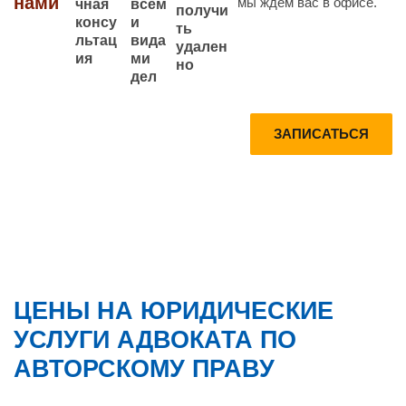
нами
мы ждем вас в офисе.
всем
чная
получи
и
консу
ть
вида
льтац
удален
ми
ия
но
дел
Запишитесь
Получите
ЗАПИСАТЬСЯ
на
Консультац
консультаци
ию по
ю прямо
телефону
сейчас
БЕСПЛАТН
О
ЦЕНЫ НА ЮРИДИЧЕСКИЕ
УСЛУГИ АДВОКАТА ПО
АВТОРСКОМУ ПРАВУ