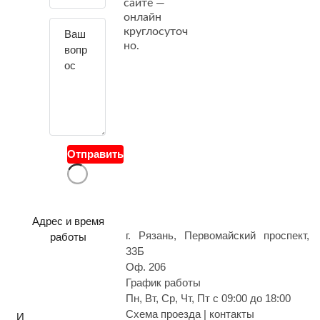
сайте —
й
онлайн
т
круглосуточ
е
но.
с
в
о
й
в
о
Отправить
п
р
о
с
Адрес и время
г. Рязань, Первомайский проспект,
работы
33Б
Оф. 206
График работы
Пн, Вт, Ср, Чт, Пт с 09:00 до 18:00
Схема проезда | контакты
И