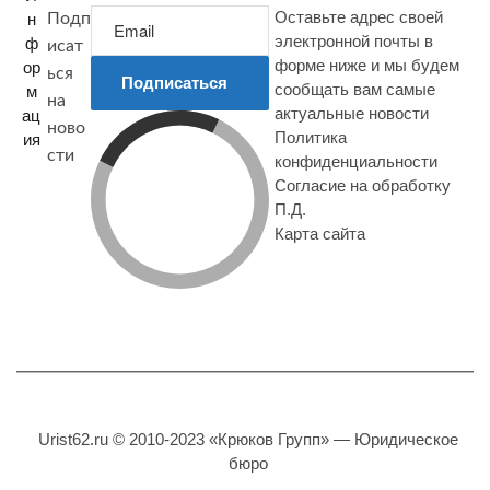
Оставьте адрес своей
н
Подп
электронной почты в
ф
исат
форме ниже и мы будем
ор
ься
Подписаться
сообщать вам самые
м
на
актуальные новости
ац
ново
Политика
ия
сти
конфиденциальности
Согласие на обработку
П.Д.
Карта сайта
Urist62.ru © 2010-2023 «Крюков Групп» — Юридическое
бюро