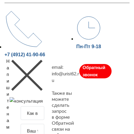
Пн-Пт 9-18
+7 (4912) 41-90-66
Н
email:
Обратный
а
info@urist62.r
п
звонок
u
и
ш
Также вы
и
можете
т
сделать
е
З
запрос
н
а
в форме
а
Обратной
д
м
связи на
а