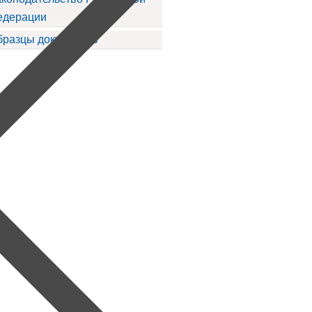
едерации
бразцы документов