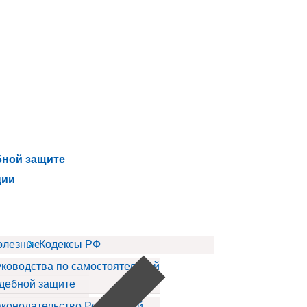
бной защите
ции
ов
олезные статьи
Кодексы РФ
ководства по самостоятельной
дебной защите
конодательство Российской