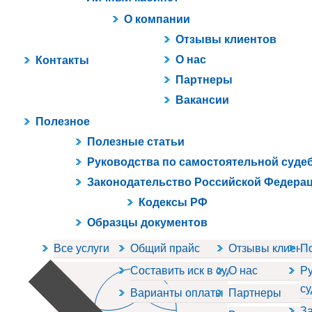
О компании
Отзывы клиентов
О нас
Контакты
Партнеры
Вакансии
Полезное
Полезные статьи
Руководства по самостоятельной суде
Законодательство Российской Федера
Кодексы РФ
Образцы документов
Все услуги
Общий прайс
Отзывы клиент
П
Составить иск в суд
О нас
Ру
су
Варианты оплаты
Партнеры
За