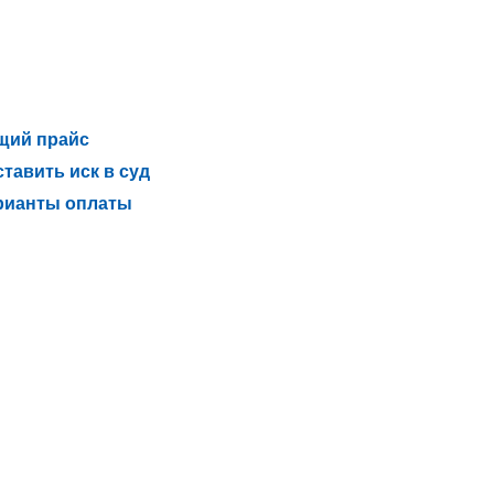
щий прайс
тавить иск в суд
рианты оплаты