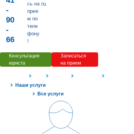
41
сь на
ru
-
прие
90
м по
теле
-
фону
66
!
Консультация
Записаться
юриста
на прием
Наши услуги
Цены
Контакты
О компании
Полезное
Наши услуги
Все услуги