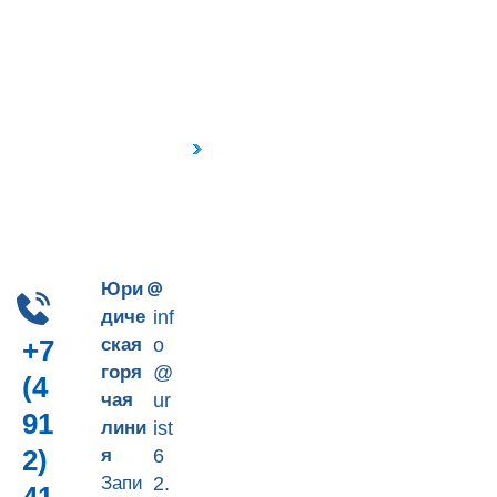
Пн-Пт 9-18
+7 (4912) 41-90-66
Юри
диче
inf
ская
o
+7
горя
@
(4
чая
ur
91
лини
ist
2)
я
6
Запи
2.