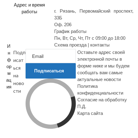
с
Адрес и время
г. Рязань, Первомайский проспект,
работы
33Б
Оф. 206
График работы
Пн, Вт, Ср, Чт, Пт с 09:00 до 18:00
Схема проезда | контакты
И
Оставьте адрес своей
н
Подп
электронной почты в
ф
исат
форме ниже и мы будем
ор
ься
Подписаться
сообщать вам самые
м
на
актуальные новости
ац
ново
Политика
ия
сти
конфиденциальности
Согласие на обработку
П.Д.
Карта сайта