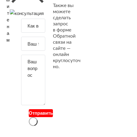
Также вы
и
можете
т
сделать
е
З
запрос
н
а
в форме
а
Обратной
д
м
связи на
а
сайте —
й
онлайн
т
круглосуточ
е
но.
с
в
о
й
в
о
Отправить
п
р
о