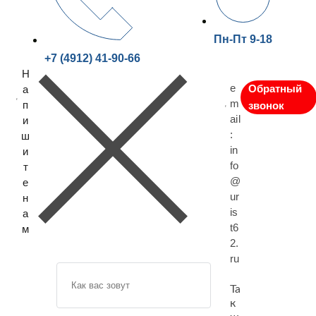
Пн-Пт 9-18
+7 (4912) 41-90-66
Н
e
Обратный
а
m
п
звонок
ail
и
:
ш
in
и
fo
т
@
е
ur
н
is
а
t6
м
2.
ru
З
а
Та
к
д