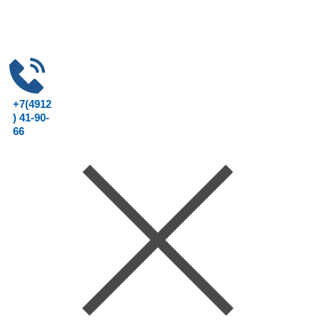
+7(4912
) 41-90-
66
Консультац
ия юриста