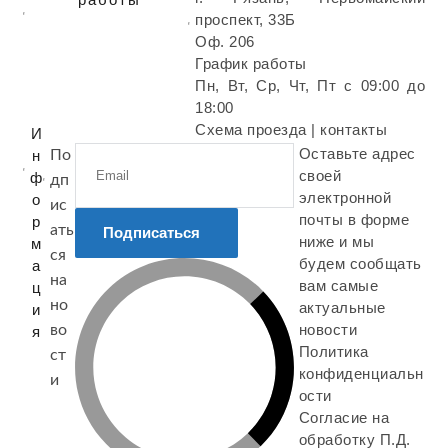
проспект, 33Б
Оф. 206
График работы
Пн, Вт, Ср, Чт, Пт с 09:00 до
18:00
Схема проезда | контакты
И
Оставьте адрес
н
По
своей
ф
дп
электронной
о
ис
почты в форме
р
ать
Подписаться
ниже и мы
м
ся
будем сообщать
а
на
вам самые
ц
но
актуальные
и
новости
во
я
Политика
ст
конфиденциальн
и
ости
Согласие на
обработку П.Д.