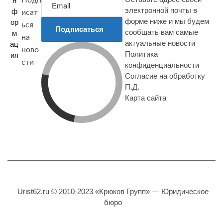
н
Подп
электронной почты в
ф
исат
форме ниже и мы будем
ор
ься
Подписаться
сообщать вам самые
м
на
актуальные новости
ац
ново
Политика
ия
сти
конфиденциальности
Согласие на обработку
П.Д.
Карта сайта
Urist62.ru © 2010-2023 «Крюков Групп» — Юридическое
бюро