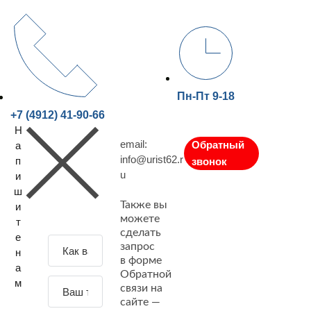
Пн-Пт 9-18
+7 (4912) 41-90-66
Н
email:
Обратный
а
info@urist62.r
п
звонок
u
и
ш
Также вы
и
можете
т
сделать
е
З
запрос
н
а
в форме
а
Обратной
д
м
связи на
а
сайте —
й