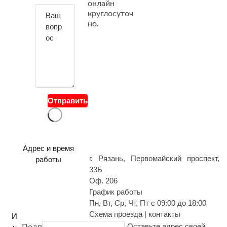
онлайн
т
круглосуточ
е
но.
с
в
о
й
в
о
Отправить
п
р
о
с
Адрес и время
г. Рязань, Первомайский проспект,
работы
33Б
Оф. 206
График работы
Пн, Вт, Ср, Чт, Пт с 09:00 до 18:00
Схема проезда | контакты
И
Оставьте адрес своей