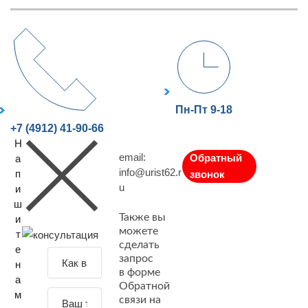
Пн-Пт 9-18
+7 (4912) 41-90-66
Н
email:
Обратный
а
info@urist62.r
п
звонок
u
и
ш
Также вы
и
можете
т
сделать
е
З
запрос
н
а
в форме
а
Обратной
д
м
связи на
а