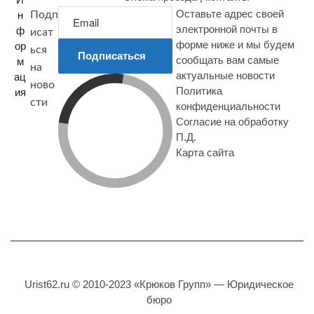
Оставьте адрес своей
н
Подп
электронной почты в
ф
исат
форме ниже и мы будем
ор
ься
Подписаться
сообщать вам самые
м
на
актуальные новости
ац
ново
Политика
ия
сти
конфиденциальности
Согласие на обработку
П.Д.
Карта сайта
Urist62.ru © 2010-2023 «Крюков Групп» — Юридическое
бюро