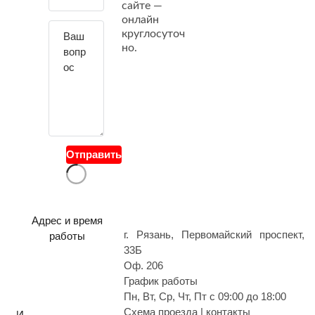
сайте —
й
онлайн
т
круглосуточ
е
но.
с
в
о
й
в
о
Отправить
п
р
о
с
Адрес и время
г. Рязань, Первомайский проспект,
работы
33Б
Оф. 206
График работы
Пн, Вт, Ср, Чт, Пт с 09:00 до 18:00
Схема проезда | контакты
И