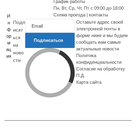
График работы
Пн, Вт, Ср, Чт, Пт с 09:00 до 18:00
Схема проезда | контакты
И
Оставьте адрес своей
н
Подп
электронной почты в
ф
исат
форме ниже и мы будем
ор
ься
Подписаться
сообщать вам самые
м
на
актуальные новости
ац
ново
Политика
ия
сти
конфиденциальности
Согласие на обработку
П.Д.
Карта сайта