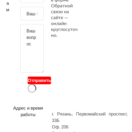
в форме
а
Обратной
д
м
связи на
а
сайте —
й
онлайн
т
круглосуточ
е
но.
с
в
о
й
в
о
Отправить
п
р
о
с
Адрес и время
г. Рязань, Первомайский проспект,
работы
33Б
Оф. 206