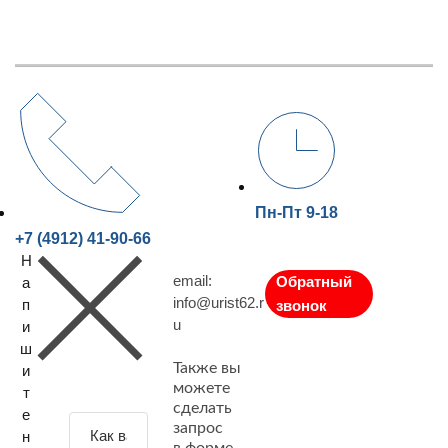
Пн-Пт 9-18
+7 (4912) 41-90-66
Н
email:
Обратный
а
info@urist62.r
п
звонок
u
и
ш
Также вы
и
можете
т
сделать
е
З
запрос
н
а