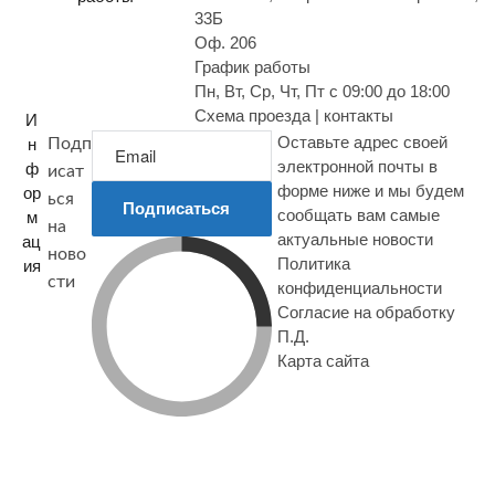
33Б
Оф. 206
График работы
Пн, Вт, Ср, Чт, Пт с 09:00 до 18:00
Схема проезда | контакты
И
Оставьте адрес своей
н
Подп
электронной почты в
ф
исат
форме ниже и мы будем
ор
ься
Подписаться
сообщать вам самые
м
на
актуальные новости
ац
ново
Политика
ия
сти
конфиденциальности
Согласие на обработку
П.Д.
Карта сайта