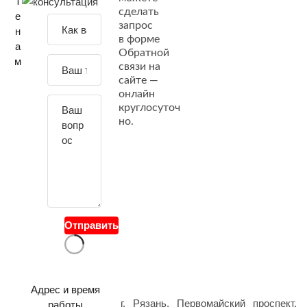
т
сделать
е
З
запрос
н
а
в форме
а
Обратной
д
м
связи на
а
сайте —
й
онлайн
т
круглосуточ
е
но.
с
в
о
й
в
о
Отправить
п
р
о
с
Адрес и время
г. Рязань, Первомайский проспект,
работы