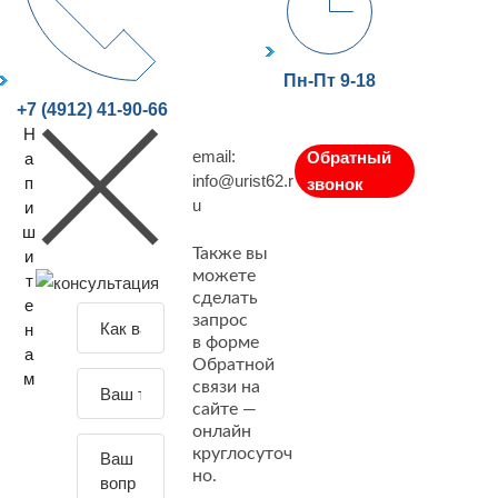
Пн-Пт 9-18
+7 (4912) 41-90-66
Н
email:
Обратный
а
info@urist62.r
п
звонок
u
и
ш
Также вы
и
можете
т
сделать
е
З
запрос
н
а
в форме
а
Обратной
д
м
связи на
а
сайте —
й
онлайн
т
круглосуточ
е
но.