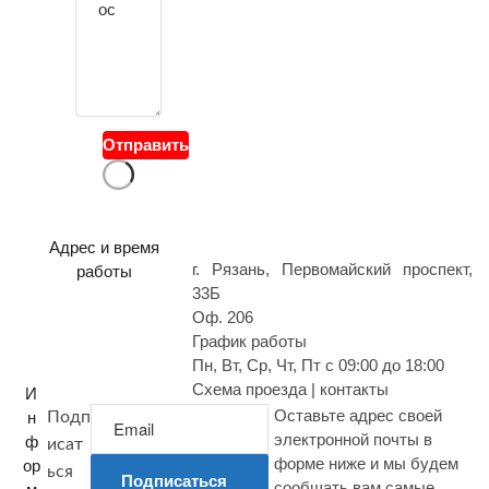
с
в
о
й
в
о
Отправить
п
р
о
с
Адрес и время
г. Рязань, Первомайский проспект,
работы
33Б
Оф. 206
График работы
Пн, Вт, Ср, Чт, Пт с 09:00 до 18:00
Схема проезда | контакты
И
Оставьте адрес своей
н
Подп
электронной почты в
ф
исат
форме ниже и мы будем
ор
ься
Подписаться
сообщать вам самые