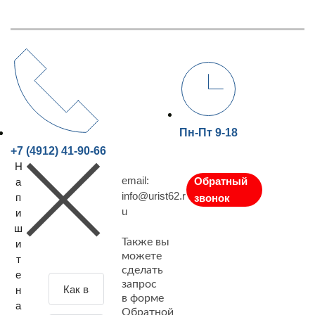
Пн-Пт 9-18
+7 (4912) 41-90-66
Н
email:
Обратный
а
info@urist62.r
п
звонок
u
и
ш
Также вы
и
можете
т
сделать
е
З
запрос
н
а
в форме
а
Обратной
д