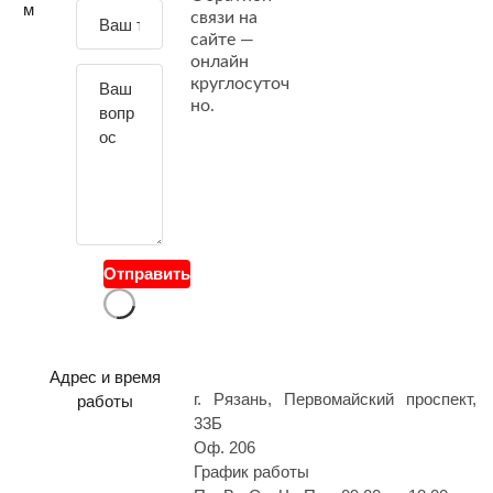
м
связи на
а
сайте —
й
онлайн
т
круглосуточ
е
но.
с
в
о
й
в
о
Отправить
п
р
о
с
Адрес и время
г. Рязань, Первомайский проспект,
работы
33Б
Оф. 206
График работы