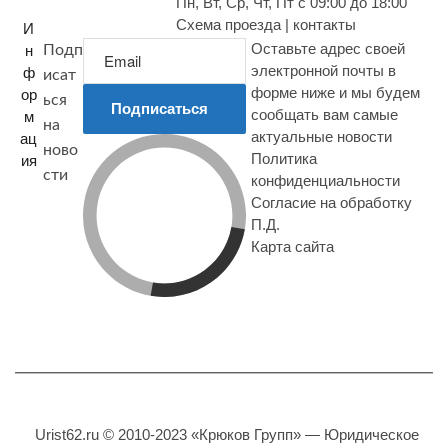
Пн, Вт, Ср, Чт, Пт с 09:00 до 18:00
Схема проезда | контакты
И
Оставьте адрес своей
н
Подп
электронной почты в
ф
исат
форме ниже и мы будем
ор
ься
Подписаться
сообщать вам самые
м
на
актуальные новости
ац
ново
Политика
ия
сти
конфиденциальности
Согласие на обработку
П.Д.
Карта сайта
Urist62.ru © 2010-2023 «Крюков Групп» — Юридическое