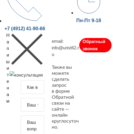
Пн-Пт 9-18
+7 (4912) 41-90-66
Н
email:
Обратный
а
info@urist62.r
п
звонок
u
и
ш
Также вы
и
можете
т
сделать
е
З
запрос
н
а
в форме
а
Обратной
д
м
связи на
а
сайте —
й
онлайн
т
круглосуточ
е
но.
с