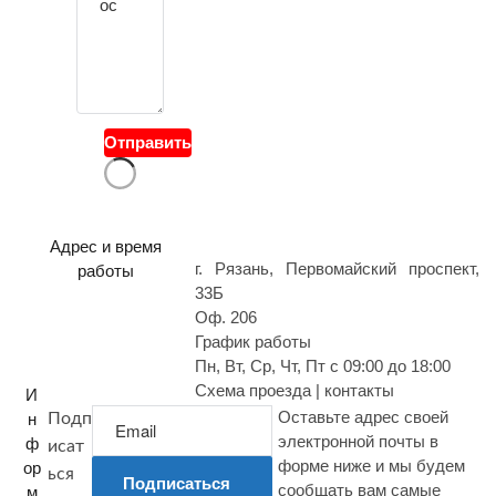
в
о
й
в
о
Отправить
п
р
о
с
Адрес и время
г. Рязань, Первомайский проспект,
работы
33Б
Оф. 206
График работы
Пн, Вт, Ср, Чт, Пт с 09:00 до 18:00
Схема проезда | контакты
И
Оставьте адрес своей
н
Подп
электронной почты в
ф
исат
форме ниже и мы будем
ор
ься
Подписаться
сообщать вам самые
м