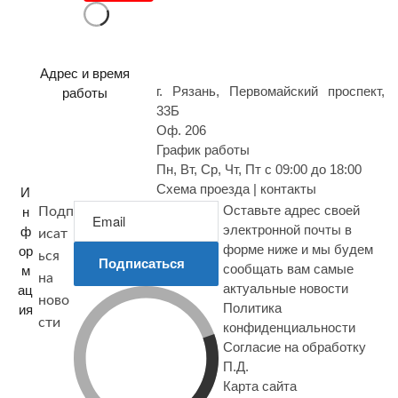
п
р
о
с
Адрес и время
г. Рязань, Первомайский проспект,
работы
33Б
Оф. 206
График работы
Пн, Вт, Ср, Чт, Пт с 09:00 до 18:00
Схема проезда | контакты
И
Оставьте адрес своей
н
Подп
электронной почты в
ф
исат
форме ниже и мы будем
ор
ься
Подписаться
сообщать вам самые
м
на
актуальные новости
ац
ново
Политика
ия
сти
конфиденциальности
Согласие на обработку
П.Д.
Карта сайта