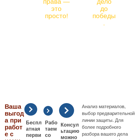
права —
дело
912)
ИЯ ЮРИСТА
это
до
41-
просто!
победы
ПО ВЗЯТКАМ
90-66
.
Ваша
Анализ материалов,
выгод
выбор предварительной
а при
линии защиты. Для
Рабо
Беспл
Консул
работ
более подробного
таем
атная
ьтацию
е с
разбора вашего дела
со
перви
можно