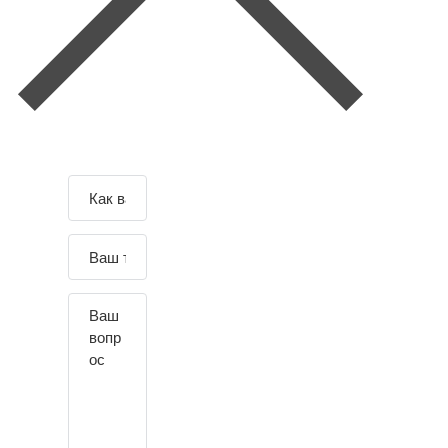
Зад
Отправляя данные вы
соглашаетесь с
Согласием и
айте
политикой
на обработку п-х д-х
.
свой
По всем вопросам обращайтесь к
воп
администрации сайта.
рос