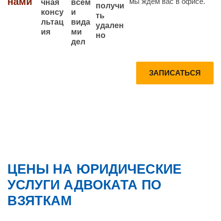
нами
мы ждем вас в офисе.
всем
чная
получи
и
консу
ть
вида
льтац
удален
ми
ия
но
дел
Запишитесь
Получите
ЗАПИСАТЬСЯ
на
Консультац
консультаци
ию по
ю прямо
телефону
сейчас
БЕСПЛАТН
О
ЦЕНЫ НА ЮРИДИЧЕСКИЕ
УСЛУГИ АДВОКАТА ПО
ВЗЯТКАМ