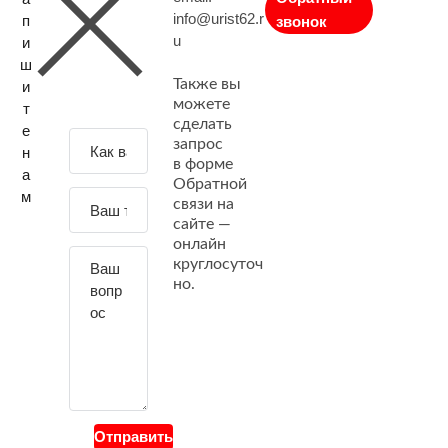
info@urist62.r
п
звонок
u
и
ш
Также вы
и
можете
т
сделать
е
З
запрос
н
а
в форме
а
Обратной
д
м
связи на
а
сайте —
й
онлайн
т
круглосуточ
е
но.
с
в
о
й
в
о
Отправить