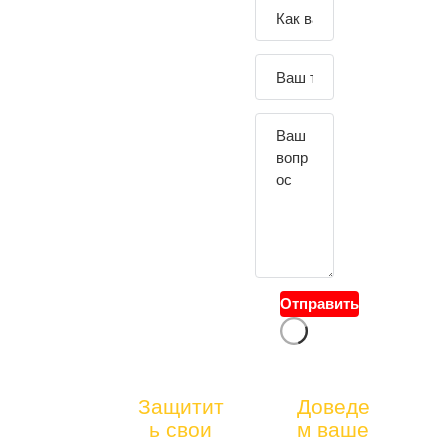
Зада
йте
свой
вопр
ос
Отправить
тел.:
Защитит
Доведе
БЕСПЛАТНАЯ
ь свои
м ваше
+7(4
КОНСУЛЬТАЦ