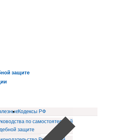
бной защите
ции
ов
олезные статьи
Кодексы РФ
ководства по самостоятельной
дебной защите
конодательство Российской