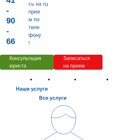
41
сь на
ru
-
прие
90
м по
теле
-
фону
66
!
Консультация
Записаться
юриста
на прием
Наши услуги
Цены
Контакты
О компании
Полезное
Наши услуги
Все услуги