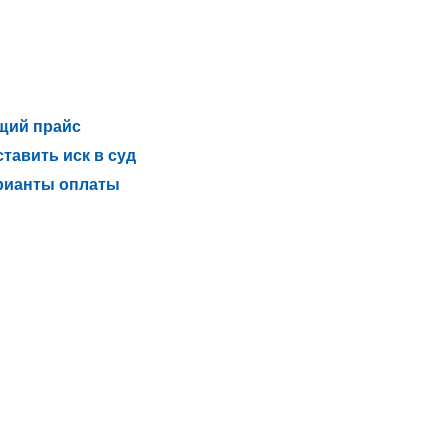
щий прайс
тавить иск в суд
рианты оплаты