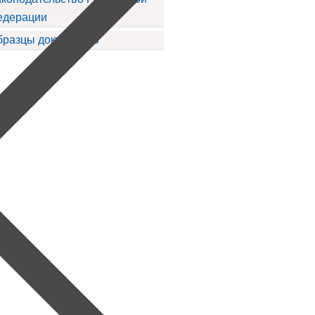
едерации
бразцы документов