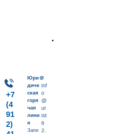
Пн-Пт 9-18
+7 (4912) 41-90-66
Юри
диче
inf
ская
o
+7
горя
@
(4
чая
ur
91
лини
ist
2)
я
6
Запи
2.