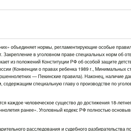
тних» объединяет нормы, регламентирующие особые прави
ет. Закрепление в уголовном праве специальных норм об о
ает из положений Конституции РФ об особой защите детства 
ссии (Конвенции о правах ребенка 1989 г., Минимальных 
ршеннолетних — Пекинские правила). Наконец, наличие да
, содержащим специальную главу о производстве по угол
ся каждое человеческое существо до достижения 18-летнего
еннолетия ранее». Уголовный кодекс РФ полностью основы
арительного расследования и судебного разбирательства по