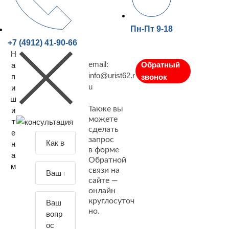
Пн-Пт 9-18
+7 (4912) 41-90-66
Н
email:
Обратный
а
info@urist62.r
п
звонок
u
и
ш
Также вы
и
можете
т
сделать
е
З
запрос
н
а
в форме
а
Обратной
д
м
связи на
а
сайте —
й
онлайн
т
круглосуточ
е
но.
с