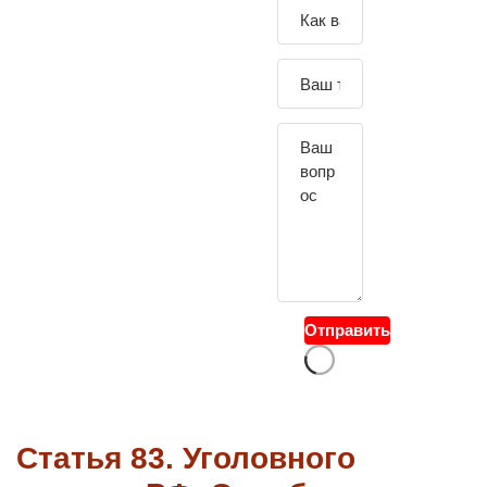
Зада
йте
свой
вопр
ос
Отправить
Статья 83. Уголовного