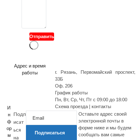
в
о
й
в
о
Отправить
п
р
о
с
Адрес и время
г. Рязань, Первомайский проспект,
работы
33Б
Оф. 206
График работы
Пн, Вт, Ср, Чт, Пт с 09:00 до 18:00
Схема проезда | контакты
И
Оставьте адрес своей
н
Подп
электронной почты в
ф
исат
форме ниже и мы будем
ор
ься
Подписаться
сообщать вам самые
м
на