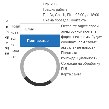
Оф. 206
График работы
Пн, Вт, Ср, Чт, Пт с 09:00 до 18:00
Схема проезда | контакты
И
Оставьте адрес своей
н
Подп
электронной почты в
ф
исат
форме ниже и мы будем
ор
ься
Подписаться
сообщать вам самые
м
на
актуальные новости
ац
ново
Политика
ия
сти
конфиденциальности
Согласие на обработку
П.Д.
Карта сайта