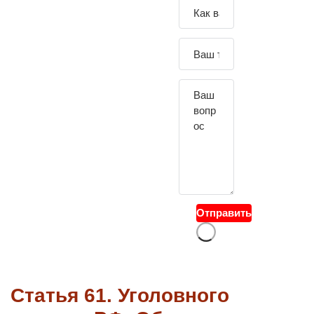
Зада
йте
свой
вопр
ос
Отправить
Статья 61. Уголовного