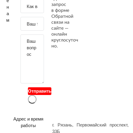
е
З
запрос
н
а
в форме
а
Обратной
д
м
связи на
а
сайте —
й
онлайн
т
круглосуточ
е
но.
с
в
о
й
в
о
Отправить
п
р
о
с
Адрес и время
г. Рязань, Первомайский проспект,
работы
33Б