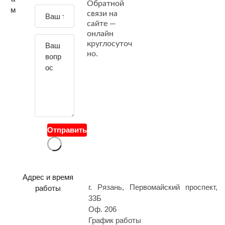
Обратной
д
м
связи на
а
сайте —
й
онлайн
т
круглосуточ
е
но.
с
в
о
й
в
о
Отправить
п
р
о
с
Адрес и время
г. Рязань, Первомайский проспект,
работы
33Б
Оф. 206
График работы