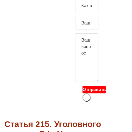
Зада
йте
свой
вопр
ос
Отправить
Статья 215. Уголовного