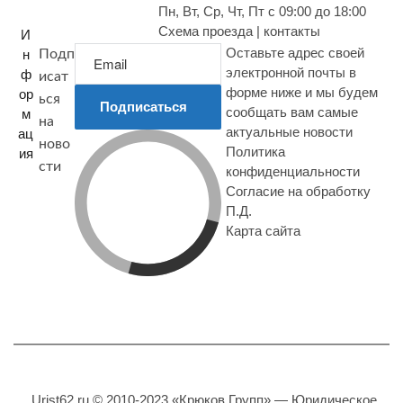
Пн, Вт, Ср, Чт, Пт с 09:00 до 18:00
Схема проезда | контакты
И
Оставьте адрес своей
н
Подп
электронной почты в
ф
исат
форме ниже и мы будем
ор
ься
Подписаться
сообщать вам самые
м
на
актуальные новости
ац
ново
Политика
ия
сти
конфиденциальности
Согласие на обработку
П.Д.
Карта сайта
Urist62.ru © 2010-2023 «Крюков Групп» — Юридическое