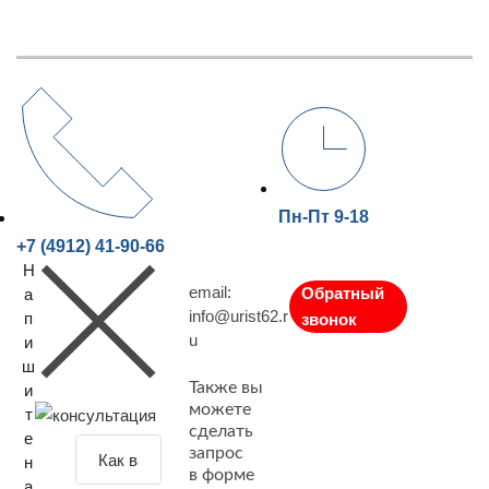
Пн-Пт 9-18
+7 (4912) 41-90-66
Н
email:
Обратный
а
info@urist62.r
п
звонок
u
и
ш
Также вы
и
можете
т
сделать
е
З
запрос
н
а
в форме
а