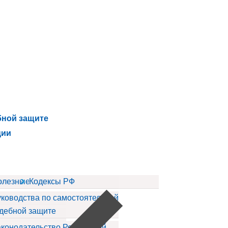
бной защите
ции
ов
олезные статьи
Кодексы РФ
ководства по самостоятельной
дебной защите
конодательство Российской