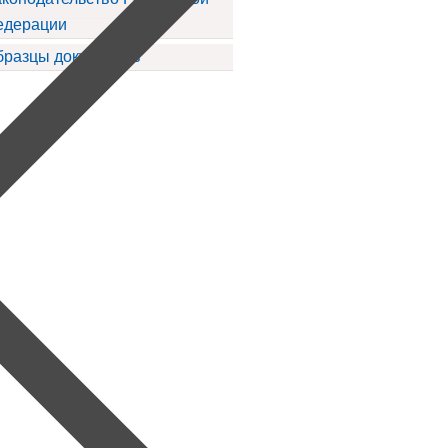
едерации
бразцы документов