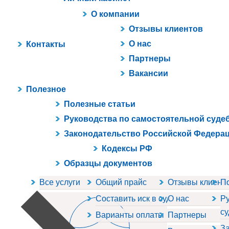
О компании
Отзывы клиентов
О нас
Контакты
Партнеры
Вакансии
Полезное
Полезные статьи
Руководства по самостоятельной суде
Законодательство Российской Федера
Кодексы РФ
Образцы документов
Все услуги
Общий прайс
Отзывы клиент
П
Составить иск в суд
О нас
Ру
су
Варианты оплаты
Партнеры
За