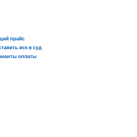
щий прайс
тавить иск в суд
рианты оплаты