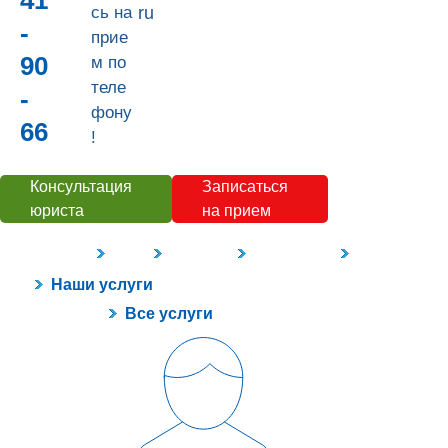
41
сь на
ru
-
прие
90
м по
теле
-
фону
66
!
Консультация
Записаться
юриста
на прием
Наши услуги
Цены
Контакты
О компании
Полезное
Наши услуги
Все услуги