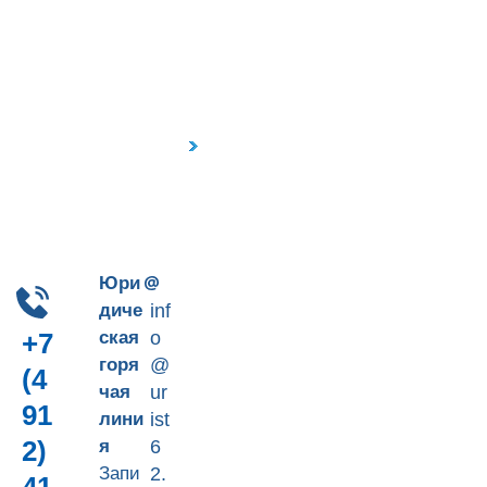
Пн-Пт 9-18
+7 (4912) 41-90-66
Юри
диче
inf
ская
o
+7
горя
@
(4
чая
ur
91
лини
ist
2)
я
6
Запи
2.