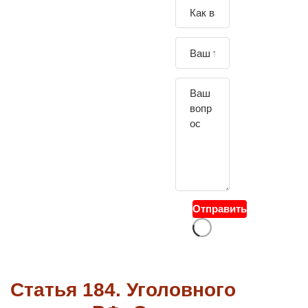
Зада
йте
свой
вопр
ос
Отправить
Статья 184. Уголовного