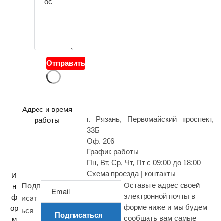
в
о
й
в
о
Отправить
п
р
о
с
Адрес и время
г. Рязань, Первомайский проспект,
работы
33Б
Оф. 206
График работы
Пн, Вт, Ср, Чт, Пт с 09:00 до 18:00
Схема проезда | контакты
И
Оставьте адрес своей
н
Подп
электронной почты в
ф
исат
форме ниже и мы будем
ор
ься
Подписаться
сообщать вам самые
м