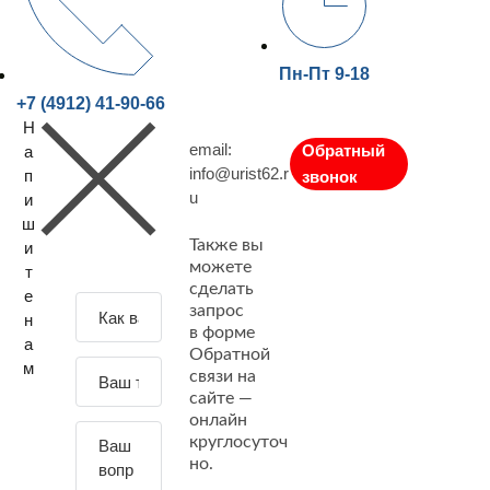
Пн-Пт 9-18
+7 (4912) 41-90-66
Н
email:
Обратный
а
info@urist62.r
п
звонок
u
и
ш
Также вы
и
можете
т
сделать
е
З
запрос
н
а
в форме
а
Обратной
д
м
связи на
а
сайте —
й
онлайн
т
круглосуточ
е
но.
с