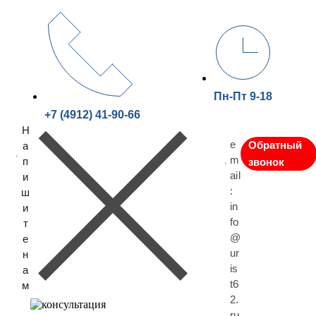
Пн-Пт 9-18
+7 (4912) 41-90-66
Н
e
Обратный
а
m
п
звонок
ail
и
:
ш
in
и
fo
т
@
е
ur
н
is
а
t6
м
2.
ru