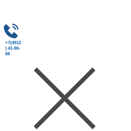
+7(4912
) 41-90-
66
Консультац
ия юриста