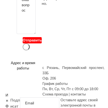
е
но.
с
в
о
й
в
о
Отправить
п
р
о
с
Адрес и время
г. Рязань, Первомайский проспект,
работы
33Б
Оф. 206
График работы
Пн, Вт, Ср, Чт, Пт с 09:00 до 18:00
Схема проезда | контакты
И
Оставьте адрес своей
н
Подп
электронной почты в
ф
исат