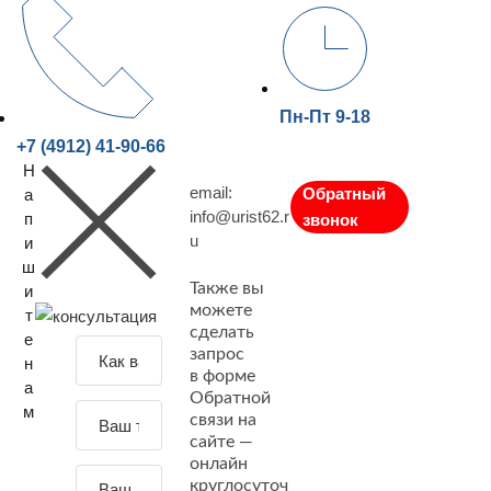
Пн-Пт 9-18
+7 (4912) 41-90-66
Н
email:
Обратный
а
info@urist62.r
п
звонок
u
и
ш
Также вы
и
можете
т
сделать
е
З
запрос
н
а
в форме
а
Обратной
д
м
связи на
а
сайте —
й
онлайн
т
круглосуточ