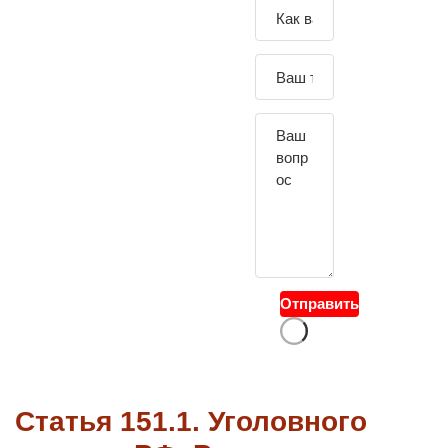
Зада
йте
свой
вопр
ос
Отправить
Статья 151.1. Уголовного