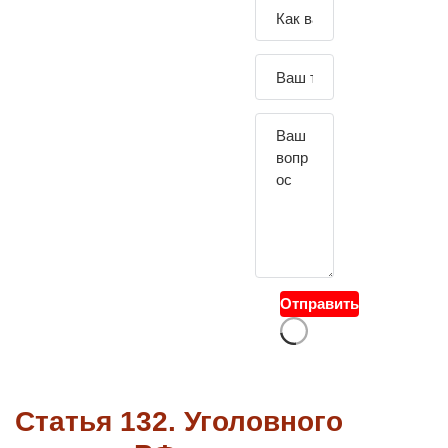
Зада
йте
свой
вопр
ос
Отправить
Статья 132. Уголовного