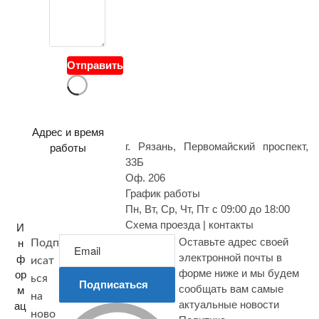
о
й
в
о
Отправить
п
р
о
с
Адрес и время
г. Рязань, Первомайский проспект,
работы
33Б
Оф. 206
График работы
Пн, Вт, Ср, Чт, Пт с 09:00 до 18:00
Схема проезда | контакты
И
Оставьте адрес своей
н
Подп
электронной почты в
ф
исат
форме ниже и мы будем
ор
ься
Подписаться
сообщать вам самые
м
на
актуальные новости
ац
ново