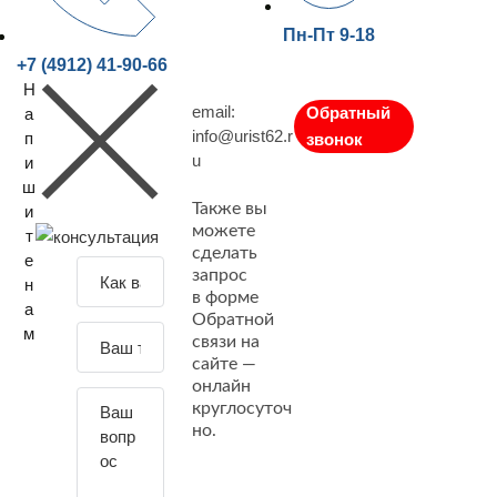
Пн-Пт 9-18
+7 (4912) 41-90-66
Н
email:
Обратный
а
info@urist62.r
п
звонок
u
и
ш
Также вы
и
можете
т
сделать
е
З
запрос
н
а
в форме
а
Обратной
д
м
связи на
а
сайте —
й
онлайн
т
круглосуточ
е
но.
с
в