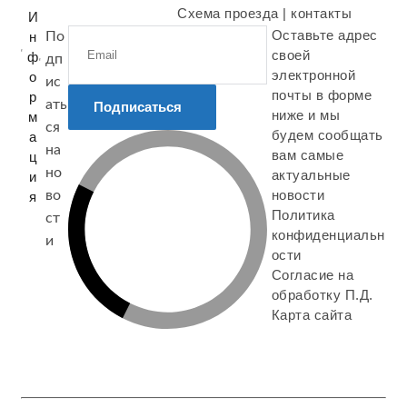
Схема проезда | контакты
И
Оставьте адрес
н
По
своей
ф
дп
электронной
о
ис
почты в форме
р
ать
Подписаться
ниже и мы
м
ся
будем сообщать
а
на
вам самые
ц
но
актуальные
и
новости
во
я
Политика
ст
конфиденциальн
и
ости
Согласие на
обработку П.Д.
Карта сайта