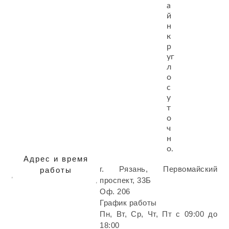
а
й
н
к
р
уг
л
о
с
у
т
о
ч
н
о.
Адрес и время
г. Рязань, Первомайский
работы
проспект, 33Б
Оф. 206
График работы
Пн, Вт, Ср, Чт, Пт с 09:00 до
18:00