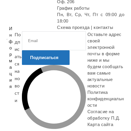
Оф. 206
График работы
Пн, Вт, Ср, Чт, Пт с 09:00 до
18:00
Схема проезда | контакты
И
Оставьте адрес
н
По
своей
ф
дп
электронной
о
ис
почты в форме
р
ать
Подписаться
ниже и мы
м
ся
будем сообщать
а
на
вам самые
ц
но
актуальные
и
новости
во
я
Политика
ст
конфиденциальн
и
ости
Согласие на
обработку П.Д.
Карта сайта