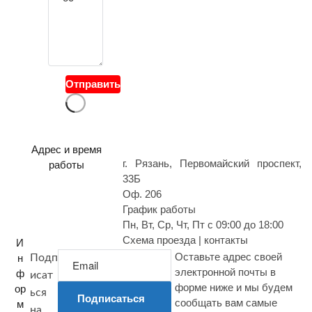
в
о
й
в
о
Отправить
п
р
о
с
Адрес и время
г. Рязань, Первомайский проспект,
работы
33Б
Оф. 206
График работы
Пн, Вт, Ср, Чт, Пт с 09:00 до 18:00
Схема проезда | контакты
И
Оставьте адрес своей
н
Подп
электронной почты в
ф
исат
форме ниже и мы будем
ор
ься
Подписаться
сообщать вам самые
м
на