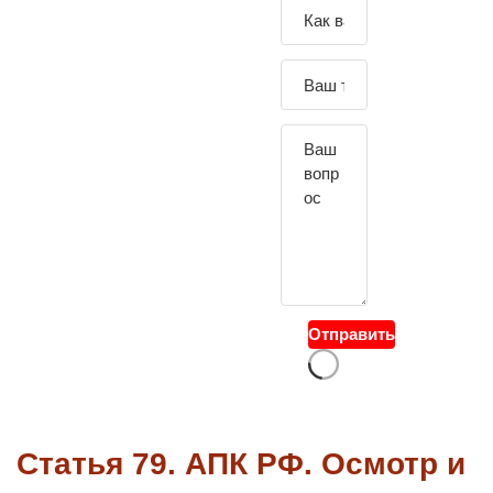
Зада
йте
свой
вопр
ос
Отправить
Статья 79. АПК РФ. Осмотр и