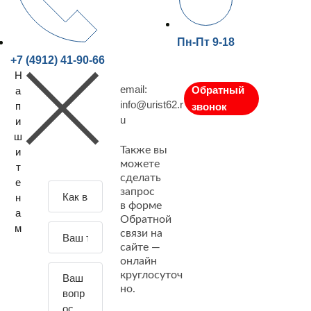
Пн-Пт 9-18
+7 (4912) 41-90-66
Н
email:
Обратный
а
info@urist62.r
п
звонок
u
и
ш
Также вы
и
можете
т
сделать
е
З
запрос
н
а
в форме
а
Обратной
д
м
связи на
а
сайте —
й
онлайн
т
круглосуточ
е
но.
с