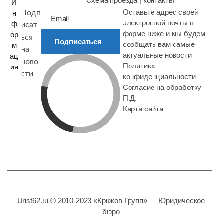
Схема проезда | контакты
И
Оставьте адрес своей
н
Подп
электронной почты в
ф
исат
форме ниже и мы будем
ор
ься
Подписаться
сообщать вам самые
м
на
актуальные новости
ац
ново
Политика
ия
сти
конфиденциальности
Согласие на обработку
П.Д.
Карта сайта
Urist62.ru © 2010-2023 «Крюков Групп» — Юридическое
бюро