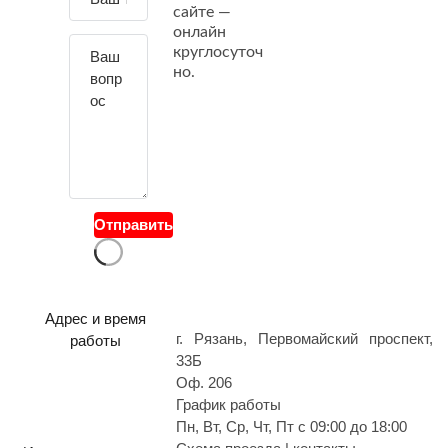
сайте —
й
онлайн
т
круглосуточ
е
но.
с
в
о
й
в
о
Отправить
п
р
о
с
Адрес и время
г. Рязань, Первомайский проспект,
работы
33Б
Оф. 206
График работы
Пн, Вт, Ср, Чт, Пт с 09:00 до 18:00