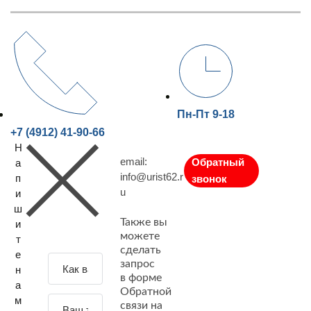
Пн-Пт 9-18
+7 (4912) 41-90-66
Н
email:
Обратный
а
info@urist62.r
п
звонок
u
и
ш
Также вы
и
можете
т
сделать
е
З
запрос
н
а
в форме
а
Обратной
д
м
связи на
а