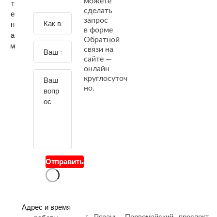
можете
т
сделать
е
З
запрос
н
а
в форме
а
Обратной
д
м
связи на
а
сайте —
й
онлайн
т
круглосуточ
е
но.
с
в
о
й
в
о
Отправить
п
р
о
с
Адрес и время
г. Рязань, Первомайский проспект,