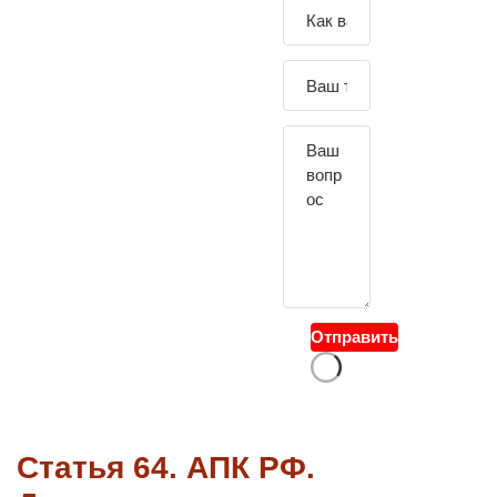
Зада
йте
свой
вопр
ос
Отправить
Статья 64. АПК РФ.