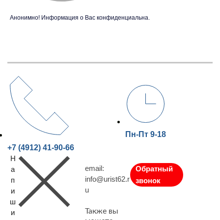
Анонимно! Информация о Вас конфиденциальна.
Пн-Пт 9-18
+7 (4912) 41-90-66
Н
email:
Обратный
а
info@urist62.r
п
звонок
u
и
ш
Также вы
и