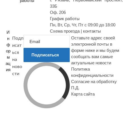
работы
33Б
Оф. 206
График работы
Пн, Вт, Ср, Чт, Пт с 09:00 до 18:00
Схема проезда | контакты
И
Оставьте адрес своей
н
Подп
электронной почты в
ф
исат
форме ниже и мы будем
ор
ься
Подписаться
сообщать вам самые
м
на
актуальные новости
ац
ново
Политика
ия
сти
конфиденциальности
Согласие на обработку
П.Д.
Карта сайта