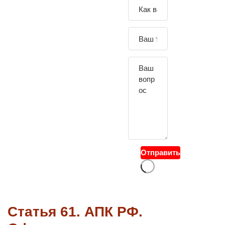
Зада
йте
свой
вопр
ос
Отправить
Статья 61. АПК РФ.