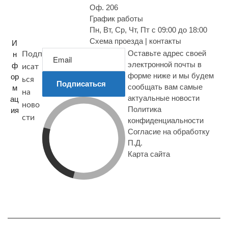
Оф. 206
График работы
Пн, Вт, Ср, Чт, Пт с 09:00 до 18:00
Схема проезда | контакты
И
Оставьте адрес своей
н
Подп
электронной почты в
ф
исат
форме ниже и мы будем
ор
ься
Подписаться
сообщать вам самые
м
на
актуальные новости
ац
ново
Политика
ия
сти
конфиденциальности
Согласие на обработку
П.Д.
Карта сайта