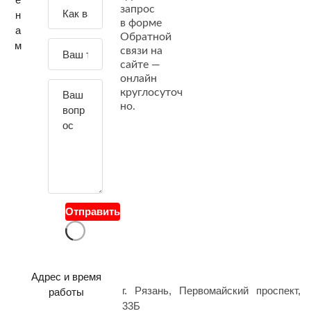
З
запрос
н
а
в форме
а
Обратной
д
м
связи на
а
сайте —
й
онлайн
т
круглосуточ
е
но.
с
в
о
й
в
о
Отправить
п
р
о
с
Адрес и время
г. Рязань, Первомайский проспект,
работы
33Б