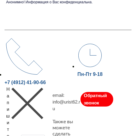
Анонимно! Информация о Вас конфиденциальна.
Пн-Пт 9-18
+7 (4912) 41-90-66
Н
email:
Обратный
а
info@urist62.r
п
звонок
u
и
ш
Также вы
и
можете
т
сделать
е