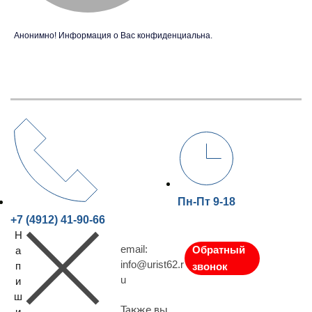
Анонимно! Информация о Вас конфиденциальна.
Пн-Пт 9-18
+7 (4912) 41-90-66
Н
email:
Обратный
а
info@urist62.r
п
звонок
u
и
ш
Также вы
и