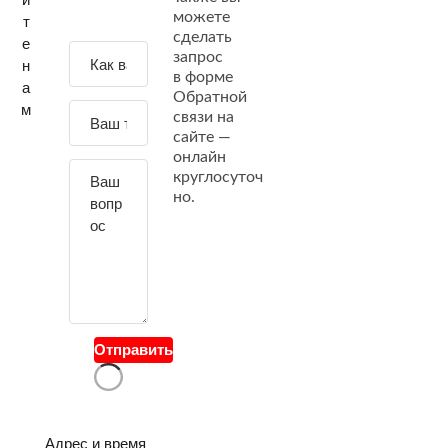
можете
т
сделать
е
З
запрос
н
а
в форме
а
Обратной
д
м
связи на
а
сайте —
й
онлайн
т
круглосуточ
е
но.
с
в
о
й
в
о
Отправить
п
р
о
с
Адрес и время