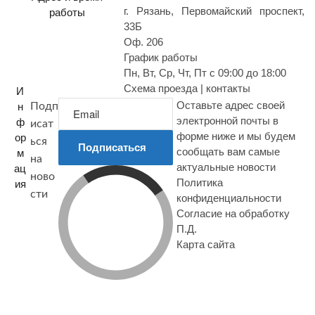
г. Рязань, Первомайский проспект,
работы
33Б
Оф. 206
График работы
Пн, Вт, Ср, Чт, Пт с 09:00 до 18:00
Схема проезда | контакты
И
Оставьте адрес своей
н
Подп
электронной почты в
ф
исат
форме ниже и мы будем
ор
ься
Подписаться
сообщать вам самые
м
на
актуальные новости
ац
ново
Политика
ия
сти
конфиденциальности
Согласие на обработку
П.Д.
Карта сайта