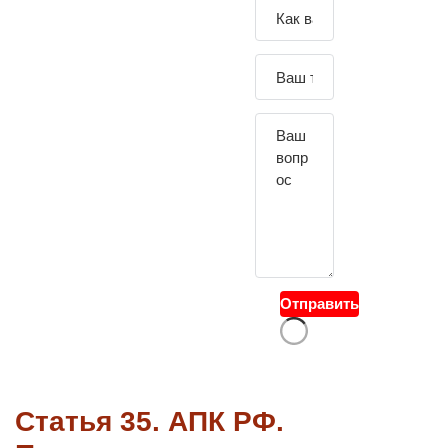
Зада
йте
свой
вопр
ос
Отправить
Статья 35. АПК РФ.