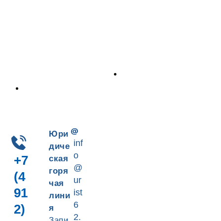
Пн-Пт 9-18
+7 (4912) 41-90-66
Юри
inf
диче
o
+7
ская
@
горя
(4
ur
чая
91
ist
лини
6
2)
я
2.
Запи