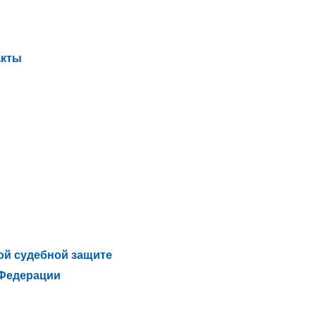
акты
ой судебной защите
 Федерации