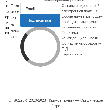
И
Оставьте адрес своей
н
Подп
электронной почты в
ф
исат
форме ниже и мы будем
ор
ься
Подписаться
сообщать вам самые
м
на
актуальные новости
ац
ново
Политика
ия
сти
конфиденциальности
Согласие на обработку
П.Д.
Карта сайта
Urist62.ru © 2010-2023 «Крюков Групп» — Юридическое
бюро