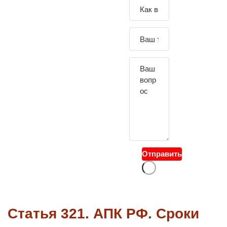
Зада
йте
свой
вопр
ос
Отправить
Статья 321. АПК РФ. Сроки