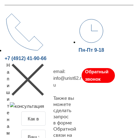
Пн-Пт 9-18
+7 (4912) 41-90-66
Н
email:
Обратный
а
info@urist62.r
п
звонок
u
и
ш
Также вы
и
можете
т
сделать
е
З
запрос
н
а
в форме
а
Обратной
д
м
связи на
а