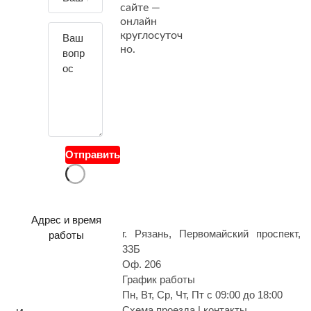
сайте —
й
онлайн
т
круглосуточ
е
но.
с
в
о
й
в
о
Отправить
п
р
о
с
Адрес и время
г. Рязань, Первомайский проспект,
работы
33Б
Оф. 206
График работы
Пн, Вт, Ср, Чт, Пт с 09:00 до 18:00
Схема проезда | контакты