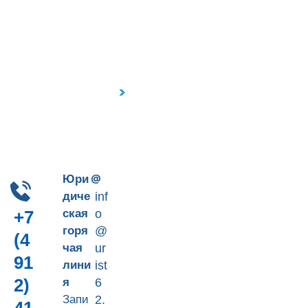
Пн-Пт 9-18
+7 (4912) 41-90-66
Юри
диче
inf
ская
o
+7
горя
@
(4
чая
ur
91
лини
ist
2)
я
6
Запи
2.