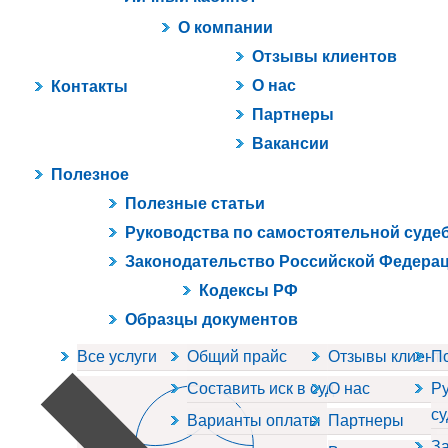
О компании
Отзывы клиентов
О нас
Контакты
Партнеры
Вакансии
Полезное
Полезные статьи
Руководства по самостоятельной суде
Законодательство Российской Федера
Кодексы РФ
Образцы документов
Все услуги
Общий прайс
Отзывы клиент
П
Составить иск в суд
О нас
Ру
су
Варианты оплаты
Партнеры
За