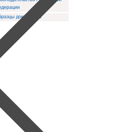
едерации
бразцы документов