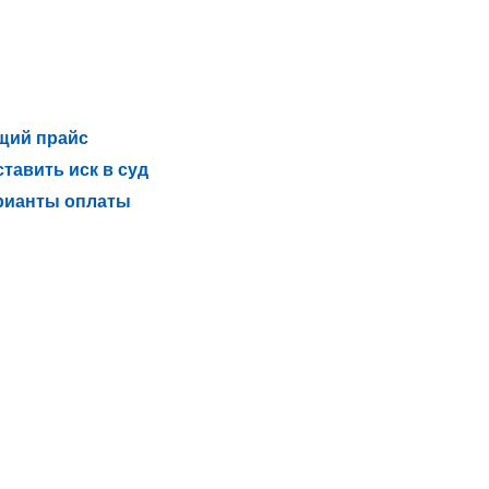
щий прайс
тавить иск в суд
рианты оплаты