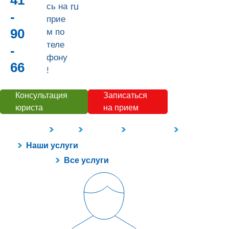
41
сь на
ru
-
прие
90
м по
теле
-
фону
66
!
Консультация
Записаться
юриста
на прием
Наши услуги
Цены
Контакты
О компании
Полезное
Наши услуги
Все услуги