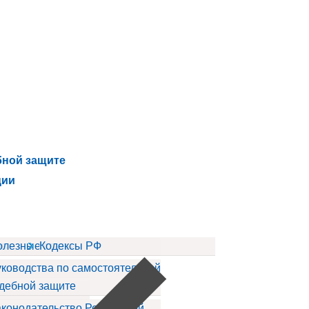
бной защите
ции
ов
олезные статьи
Кодексы РФ
ководства по самостоятельной
дебной защите
конодательство Российской