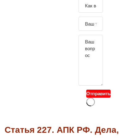
Зада
йте
свой
вопр
ос
Отправить
Статья 227. АПК РФ. Дела,