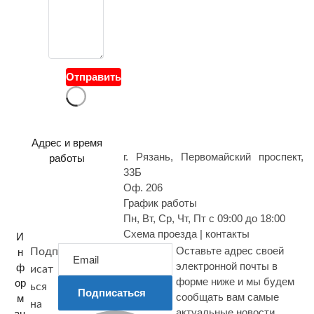
в
о
й
в
о
Отправить
п
р
о
с
Адрес и время
г. Рязань, Первомайский проспект,
работы
33Б
Оф. 206
График работы
Пн, Вт, Ср, Чт, Пт с 09:00 до 18:00
Схема проезда | контакты
И
Оставьте адрес своей
н
Подп
электронной почты в
ф
исат
форме ниже и мы будем
ор
ься
Подписаться
сообщать вам самые
м
на
актуальные новости
ац