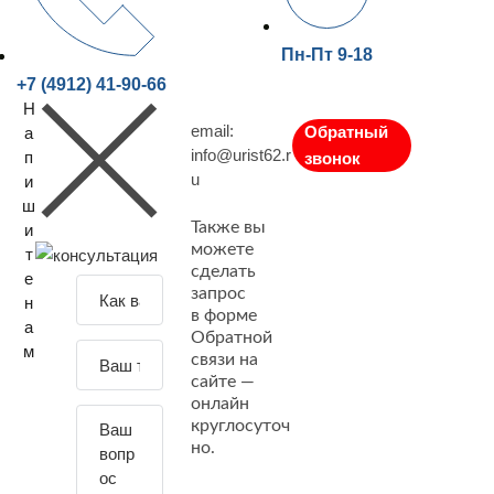
Пн-Пт 9-18
+7 (4912) 41-90-66
Н
email:
Обратный
а
info@urist62.r
п
звонок
u
и
ш
Также вы
и
можете
т
сделать
е
З
запрос
н
а
в форме
а
Обратной
д
м
связи на
а
сайте —
й
онлайн
т
круглосуточ
е
но.
с