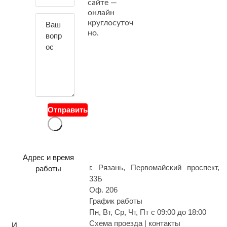
сайте —
й
онлайн
т
круглосуточ
е
но.
с
в
о
й
в
о
Отправить
п
р
о
с
Адрес и время
г. Рязань, Первомайский проспект,
работы
33Б
Оф. 206
График работы
Пн, Вт, Ср, Чт, Пт с 09:00 до 18:00
Схема проезда | контакты
И