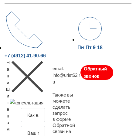
Пн-Пт 9-18
+7 (4912) 41-90-66
Н
email:
Обратный
а
info@urist62.r
п
звонок
u
и
ш
Также вы
и
можете
т
сделать
е
З
запрос
н
а
в форме
а
Обратной
д
м
связи на
а