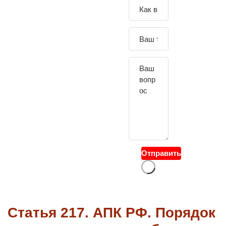
Зада
йте
свой
вопр
ос
Отправить
Статья 217. АПК РФ. Порядок