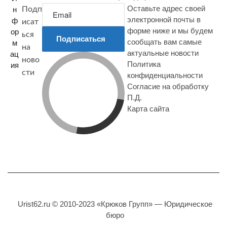
Оставьте адрес своей
н
Подп
электронной почты в
ф
исат
форме ниже и мы будем
ор
ься
Подписаться
сообщать вам самые
м
на
актуальные новости
ац
ново
Политика
ия
сти
конфиденциальности
Согласие на обработку
П.Д.
Карта сайта
Urist62.ru © 2010-2023 «Крюков Групп» — Юридическое
бюро