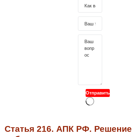
Зада
йте
свой
вопр
ос
Отправить
Статья 216. АПК РФ. Решение