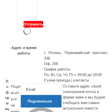
о
й
в
о
Отправить
п
р
о
с
Адрес и время
г. Рязань, Первомайский проспект,
работы
33Б
Оф. 206
График работы
Пн, Вт, Ср, Чт, Пт с 09:00 до 18:00
Схема проезда | контакты
И
Оставьте адрес своей
н
Подп
электронной почты в
ф
исат
форме ниже и мы будем
ор
ься
Подписаться
сообщать вам самые
м
на
актуальные новости
ац
ново