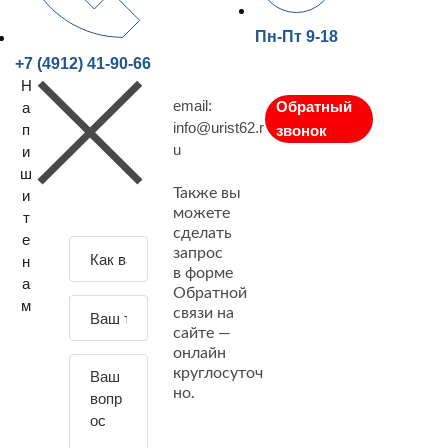
Пн-Пт 9-18
+7 (4912) 41-90-66
Н
email:
Обратный
а
info@urist62.r
п
звонок
u
и
ш
Также вы
и
можете
т
сделать
е
З
запрос
н
а
в форме
а
Обратной
д
м
связи на
а
сайте —
й
онлайн
т
круглосуточ
е
но.
с
в