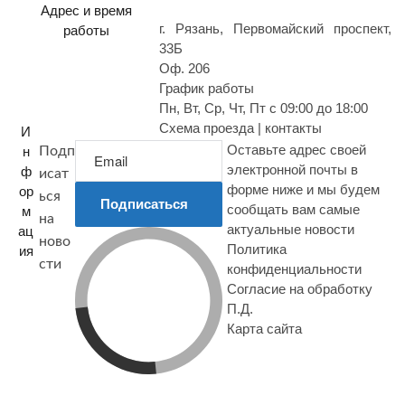
с
Адрес и время
г. Рязань, Первомайский проспект,
работы
33Б
Оф. 206
График работы
Пн, Вт, Ср, Чт, Пт с 09:00 до 18:00
Схема проезда | контакты
И
Оставьте адрес своей
н
Подп
электронной почты в
ф
исат
форме ниже и мы будем
ор
ься
Подписаться
сообщать вам самые
м
на
актуальные новости
ац
ново
Политика
ия
сти
конфиденциальности
Согласие на обработку
П.Д.
Карта сайта