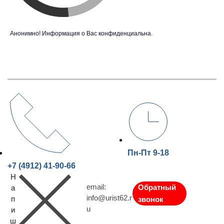
Анонимно! Информация о Вас конфиденциальна.
Пн-Пт 9-18
+7 (4912) 41-90-66
Н
email:
Обратный
а
info@urist62.r
п
звонок
u
и
ш