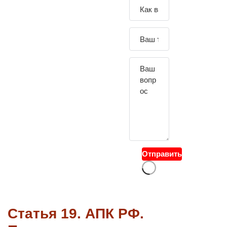
Зада
йте
свой
вопр
ос
Отправить
Статья 19. АПК РФ.