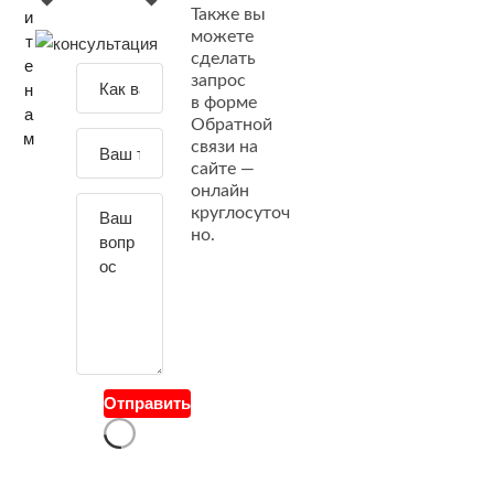
Также вы
и
можете
т
сделать
е
З
запрос
н
а
в форме
а
Обратной
д
м
связи на
а
сайте —
й
онлайн
т
круглосуточ
е
но.
с
в
о
й
в
о
Отправить
п
р
о