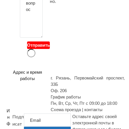
е
но.
с
в
о
й
в
о
Отправить
п
р
о
с
Адрес и время
г. Рязань, Первомайский проспект,
работы
33Б
Оф. 206
График работы
Пн, Вт, Ср, Чт, Пт с 09:00 до 18:00
Схема проезда | контакты
И
Оставьте адрес своей
н
Подп
электронной почты в
ф
исат