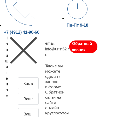
Пн-Пт 9-18
+7 (4912) 41-90-66
Н
email:
Обратный
а
info@urist62.r
п
звонок
u
и
ш
Также вы
и
можете
т
сделать
е
З
запрос
н
а
в форме
а
Обратной
д
м
связи на
а
сайте —
й
онлайн
т
круглосуточ