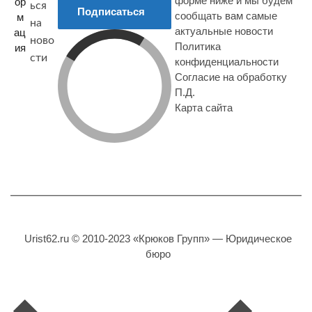
форме ниже и мы будем
ор
ься
Подписаться
сообщать вам самые
м
на
актуальные новости
ац
ново
Политика
ия
сти
конфиденциальности
Согласие на обработку
П.Д.
Карта сайта
Urist62.ru © 2010-2023 «Крюков Групп» — Юридическое
бюро