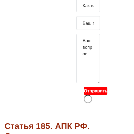
Зада
йте
свой
вопр
ос
Отправить
Статья 185. АПК РФ.