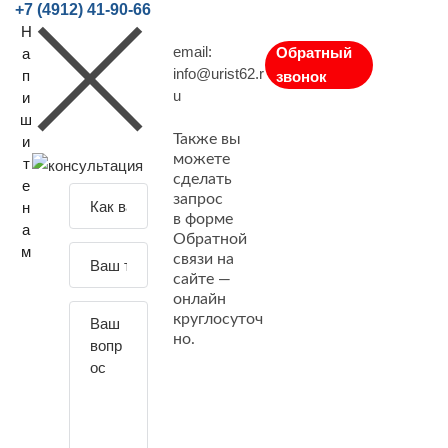
+7 (4912) 41-90-66
Н
email:
Обратный
а
info@urist62.r
п
звонок
u
и
ш
Также вы
и
можете
т
сделать
е
З
запрос
н
а
в форме
а
Обратной
д
м
связи на
а
сайте —
й
онлайн
т
круглосуточ
е
но.
с
в
о
й