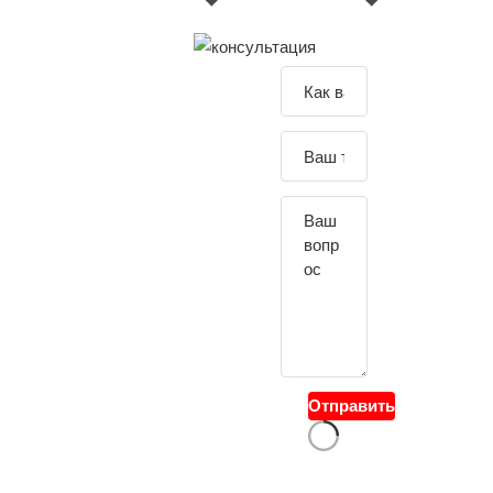
Зада
йте
свой
вопр
ос
Отправить