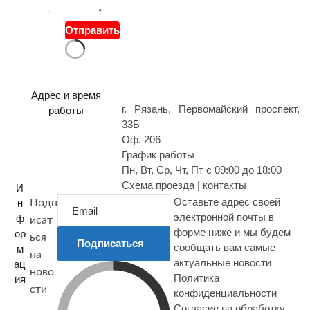
в
о
Отправить
п
р
о
с
Адрес и время
г. Рязань, Первомайский проспект,
работы
33Б
Оф. 206
График работы
Пн, Вт, Ср, Чт, Пт с 09:00 до 18:00
Схема проезда | контакты
И
Оставьте адрес своей
н
Подп
электронной почты в
ф
исат
форме ниже и мы будем
ор
ься
Подписаться
сообщать вам самые
м
на
актуальные новости
ац
ново
Политика
ия
сти
конфиденциальности
Согласие на обработку