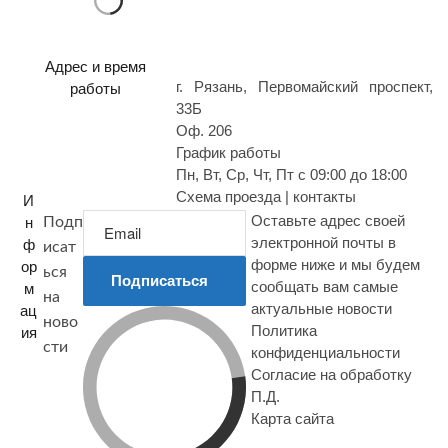
р
о
с
Адрес и время
г. Рязань, Первомайский проспект,
работы
33Б
Оф. 206
График работы
Пн, Вт, Ср, Чт, Пт с 09:00 до 18:00
Схема проезда | контакты
И
Оставьте адрес своей
н
Подп
электронной почты в
ф
исат
форме ниже и мы будем
ор
ься
Подписаться
сообщать вам самые
м
на
актуальные новости
ац
ново
Политика
ия
сти
конфиденциальности
Согласие на обработку
П.Д.
Карта сайта