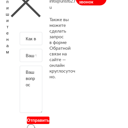
info@urist62.r
п
звонок
u
и
ш
Также вы
и
можете
т
сделать
е
З
запрос
н
а
в форме
а
Обратной
д
м
связи на
а
сайте —
й
онлайн
т
круглосуточ
е
но.
с
в
о
й
в
о
Отправить
п