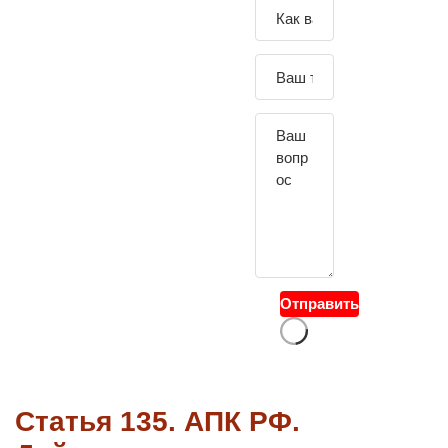
Зада
йте
свой
вопр
ос
Отправить
Статья 135. АПК РФ.