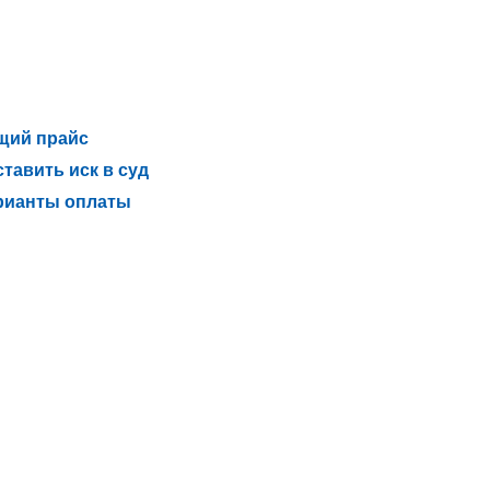
щий прайс
тавить иск в суд
рианты оплаты