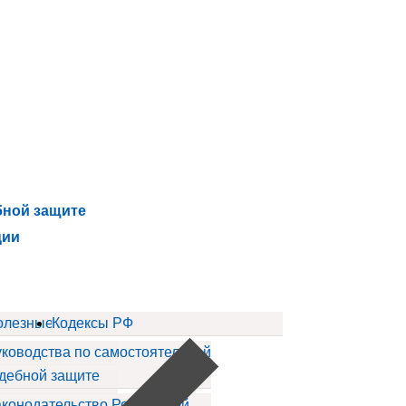
бной защите
ции
ов
олезные статьи
Кодексы РФ
ководства по самостоятельной
дебной защите
конодательство Российской