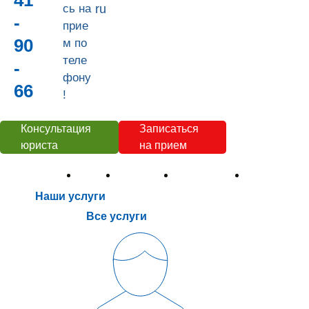
41
сь на
ru
-
прие
90
м по
теле
-
фону
66
!
Консультация
Записаться
юриста
на прием
Наши услуги
Цены
Контакты
О компании
Полезное
Наши услуги
Все услуги