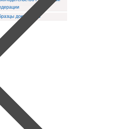
едерации
бразцы документов