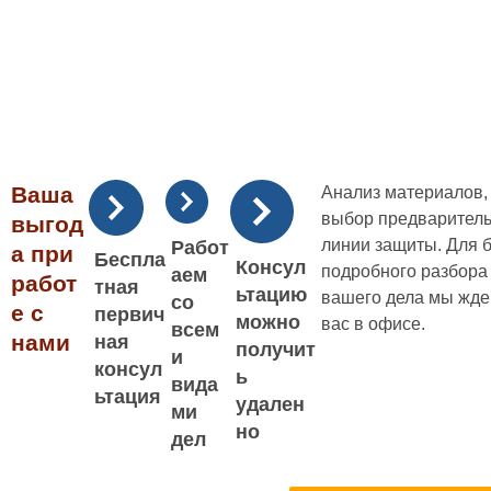
Ваша
Анализ материалов,
выбор предварител
выгод
линии защиты. Для 
Работ
а при
Беспла
Консул
подробного разбора
аем
работ
тная
ьтацию
вашего дела мы жд
со
е с
первич
можно
вас в офисе.
всем
нами
ная
получит
и
консул
ь
вида
ьтация
удален
ми
но
дел