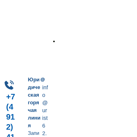
Пн-Пт 9-18
+7 (4912) 41-90-66
Юри
диче
inf
ская
o
+7
горя
@
(4
чая
ur
91
лини
ist
2)
я
6
Запи
2.