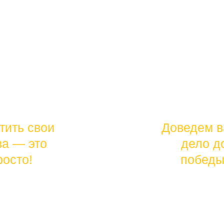
тел.:
тить свои
Доведем 
+7(4912)
ва — это
дело д
41-90-66
росто!
победы