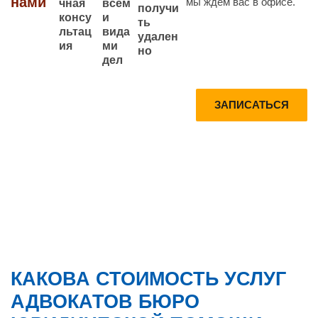
нами
мы ждем вас в офисе.
всем
чная
получи
и
консу
ть
вида
льтац
удален
ми
ия
но
дел
Запишитесь
Получите
ЗАПИСАТЬСЯ
на
Консультац
консультаци
ию по
ю прямо
телефону
сейчас
БЕСПЛАТН
О
КАКОВА СТОИМОСТЬ УСЛУГ
АДВОКАТОВ БЮРО