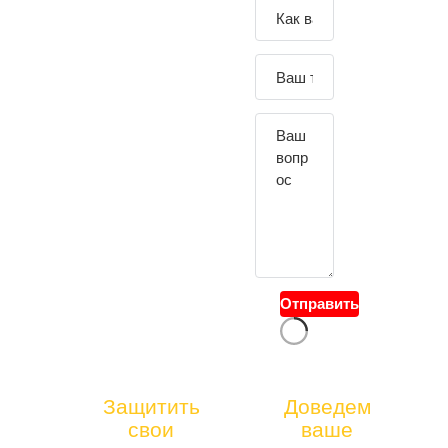
Зада
йте
свой
вопр
ос
Отправить
тел.:
Защитить
Доведем
БЮРО
свои
ваше
+7(49
ЮРИДИЧ