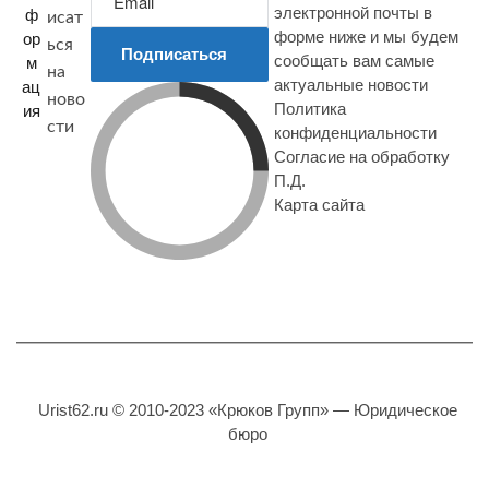
электронной почты в
ф
исат
форме ниже и мы будем
ор
ься
Подписаться
сообщать вам самые
м
на
актуальные новости
ац
ново
Политика
ия
сти
конфиденциальности
Согласие на обработку
П.Д.
Карта сайта
Urist62.ru © 2010-2023 «Крюков Групп» — Юридическое
бюро