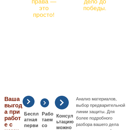
права —
дело до
12)
ЕСКОЙ
это
победы.
41-90-
просто!
ПОМОЩ
66
И
Ваша
Анализ материалов,
выгод
выбор предварительной
а при
линии защиты. Для
Рабо
Беспл
Консул
работ
более подробного
таем
атная
ьтацию
е с
разбора вашего дела
со
перви
можно