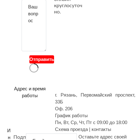
т
круглосуточ
е
но.
с
в
о
й
в
о
Отправить
п
р
о
с
Адрес и время
г. Рязань, Первомайский проспект,
работы
33Б
Оф. 206
График работы
Пн, Вт, Ср, Чт, Пт с 09:00 до 18:00
Схема проезда | контакты
И
Оставьте адрес своей
н
Подп