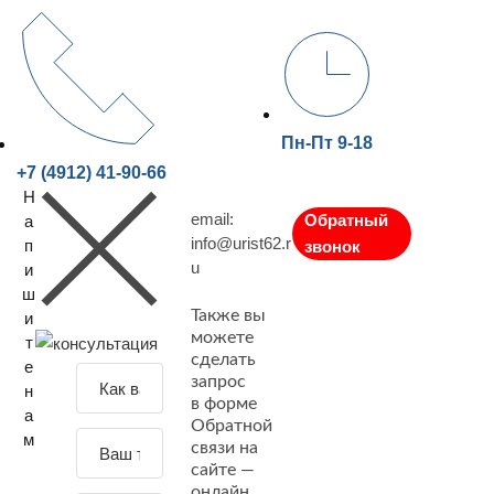
Пн-Пт 9-18
+7 (4912) 41-90-66
Н
email:
Обратный
а
info@urist62.r
п
звонок
u
и
ш
Также вы
и
можете
т
сделать
е
З
запрос
н
а
в форме
а
Обратной
д
м
связи на
а
сайте —
й
онлайн